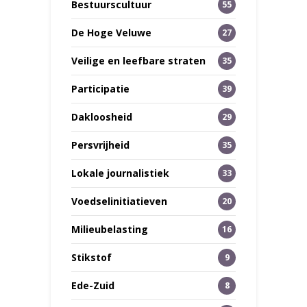
Bestuurscultuur
55
De Hoge Veluwe
27
Veilige en leefbare straten
35
Participatie
39
Dakloosheid
29
Persvrijheid
35
Lokale journalistiek
33
Voedselinitiatieven
20
Milieubelasting
16
Stikstof
9
Ede-Zuid
8