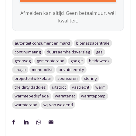
Afmelden kan altijd. Geen betaalmuur, wél
kwaliteit.
autoriteit consument en markt
biomassacentrale
continumeting
duurzaamheidsverslag
gas
geerweg
gemeenteraad
google
heideweek
imago
monopolist
private equity
projectontwikkelaar
sponsoren
storing
the dirty daddies
uitstoot
vastrecht
warm
warmtebedrijf ede
warmtenet
warmtepomp
warmteraad
wij van wc-eend