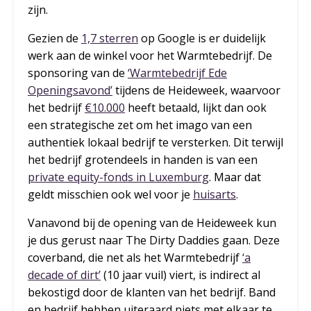
zijn.
Gezien de
1,7 sterren
op Google is er duidelijk
werk aan de winkel voor het Warmtebedrijf. De
sponsoring van de
‘Warmtebedrijf Ede
Openingsavond’
tijdens de Heideweek, waarvoor
het bedrijf
€10.000
heeft betaald, lijkt dan ook
een strategische zet om het imago van een
authentiek lokaal bedrijf te versterken. Dit terwijl
het bedrijf grotendeels in handen is van een
private equity-fonds in Luxemburg
. Maar dat
geldt misschien ook wel voor je
huisarts
.
Vanavond bij de opening van de Heideweek kun
je dus gerust naar The Dirty Daddies gaan. Deze
coverband, die net als het Warmtebedrijf
‘a
decade of dirt’
(10 jaar vuil) viert, is indirect al
bekostigd door de klanten van het bedrijf. Band
en bedrijf hebben uiteraard niets met elkaar te