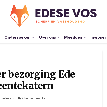
Onderzoeken
Over ons
Meedoen
Inwoner
er bezorging Ede
eentekatern
min leestijd
Schrijf een reactie