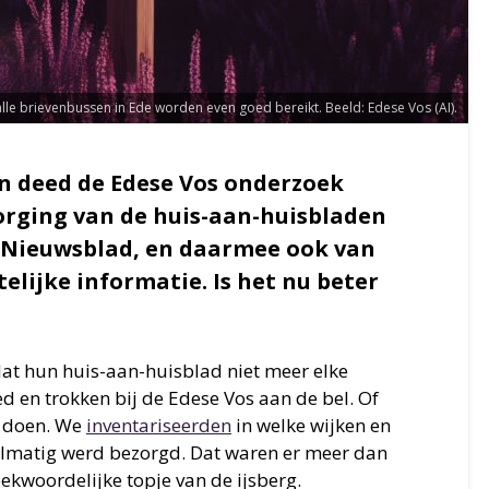
alle brievenbussen in Ede worden even goed bereikt. Beeld: Edese Vos (AI).
 deed de Edese Vos onderzoek
orging van de huis-aan-huisbladen
 Nieuwsblad, en daarmee ook van
lijke informatie. Is het nu beter
dat hun huis-aan-huisblad niet meer elke
 en trokken bij de Edese Vos aan de bel. Of
n doen. We
inventariseerden
in welke wijken en
gelmatig werd bezorgd. Dat waren er meer dan
ekwoordelijke topje van de ijsberg.