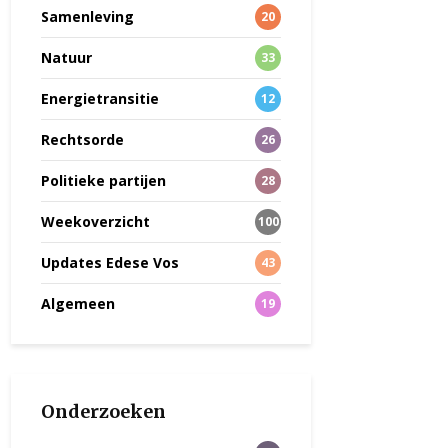
Samenleving
20
Natuur
33
Energietransitie
12
Rechtsorde
26
Politieke partijen
28
Weekoverzicht
100
Updates Edese Vos
43
Algemeen
19
Onderzoeken