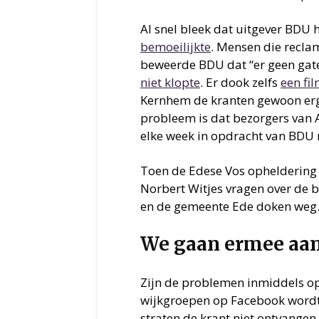
Al snel bleek dat uitgever BDU
bemoeilijkte
. Mensen die recla
beweerde BDU dat “er geen gate
niet klopte
. Er dook zelfs
een fi
Kernhem de kranten gewoon erge
probleem is dat bezorgers van A
elke week in opdracht van BDU
Toen de Edese Vos opheldering
Norbert Witjes vragen over de 
en de gemeente Ede doken weg
We gaan ermee aan 
Zijn de problemen inmiddels op
wijkgroepen op Facebook wordt
straten de krant niet ontvange