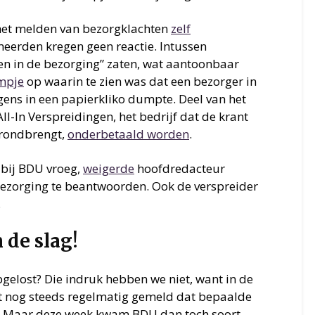
 het melden van bezorgklachten
zelf
meerden kregen geen reactie. Intussen
n in de bezorging” zaten, wat aantoonbaar
lmpje
op waarin te zien was dat een bezorger in
ns in een papierkliko dumpte. Deel van het
ll-In Verspreidingen, het bedrijf dat de krant
 rondbrengt,
onderbetaald worden
.
 bij BDU vroeg,
weigerde
hoofdredacteur
bezorging te beantwoorden. Ook de verspreider
.
de slag!
gelost? Die indruk hebben we niet, want in de
 nog steeds regelmatig gemeld dat bepaalde
n. Maar deze week kwam BDU dan toch soort