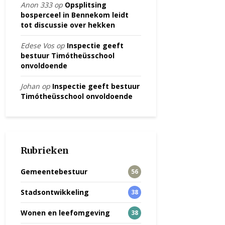
Anon 333
op
Opsplitsing
bosperceel in Bennekom leidt
tot discussie over hekken
Edese Vos
op
Inspectie geeft
bestuur Timótheüsschool
onvoldoende
Johan
op
Inspectie geeft bestuur
Timótheüsschool onvoldoende
Rubrieken
Gemeentebestuur
56
Stadsontwikkeling
38
Wonen en leefomgeving
38