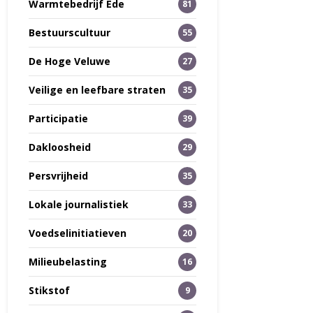
Warmtebedrijf Ede
81
Bestuurscultuur
55
De Hoge Veluwe
27
Veilige en leefbare straten
35
Participatie
39
Dakloosheid
29
Persvrijheid
35
Lokale journalistiek
33
Voedselinitiatieven
20
Milieubelasting
16
Stikstof
9