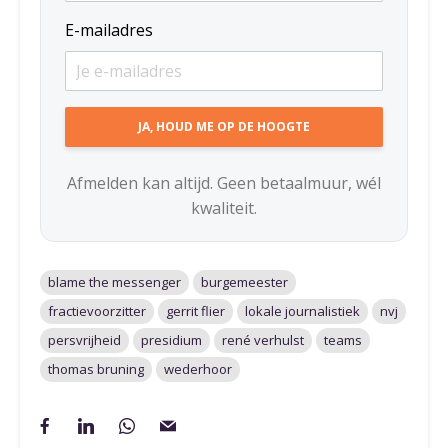
E-mailadres
Afmelden kan altijd. Geen betaalmuur, wél
kwaliteit.
blame the messenger
burgemeester
fractievoorzitter
gerrit flier
lokale journalistiek
nvj
persvrijheid
presidium
rené verhulst
teams
thomas bruning
wederhoor