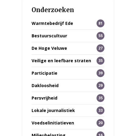
Onderzoeken
Warmtebedrijf Ede
81
Bestuurscultuur
55
De Hoge Veluwe
27
Veilige en leefbare straten
35
Participatie
39
Dakloosheid
29
Persvrijheid
35
Lokale journalistiek
33
Voedselinitiatieven
20
Milieubelasting
16