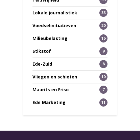
Lokale journalistiek
33
Voedselinitiatieven
20
Milieubelasting
16
Stikstof
9
Ede-Zuid
8
Vliegen en schieten
10
Maurits en Friso
7
Ede Marketing
11