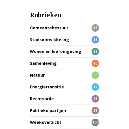
Rubrieken
Gemeentebestuur
56
Stadsontwikkeling
38
Wonen en leefomgeving
38
Samenleving
20
Natuur
33
Energietransitie
12
Rechtsorde
26
Politieke partijen
28
Weekoverzicht
100