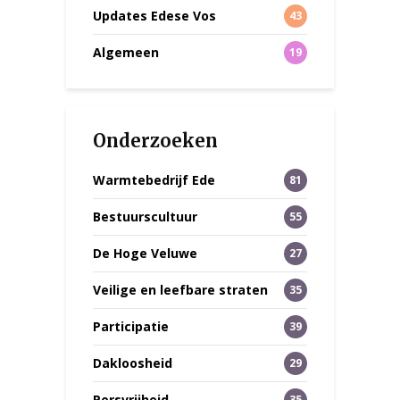
Updates Edese Vos
43
Algemeen
19
Onderzoeken
Warmtebedrijf Ede
81
Bestuurscultuur
55
De Hoge Veluwe
27
Veilige en leefbare straten
35
Participatie
39
Dakloosheid
29
Persvrijheid
35