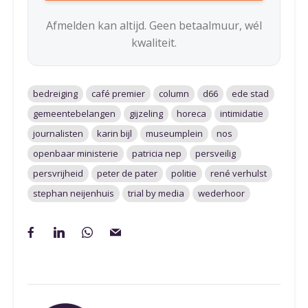
Afmelden kan altijd. Geen betaalmuur, wél
kwaliteit.
bedreiging
café premier
column
d66
ede stad
gemeentebelangen
gijzeling
horeca
intimidatie
journalisten
karin bijl
museumplein
nos
openbaar ministerie
patricia nep
persveilig
persvrijheid
peter de pater
politie
rené verhulst
stephan neijenhuis
trial by media
wederhoor