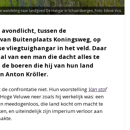
e wandeling naar landgoed De Hangar in Schaarsbergen. Foto: Edese Vos.
t avondlicht, tussen de
van Buitenplaats Koningsweg, op
e vliegtuighangar in het veld. Daar
al van een man die dacht alles te
 de boeren die hij van hun land
n Anton Kröller.
de confrontatie niet. Hun voorstelling
Van stof
 Hoge Veluwe neer zoals hij werkelijk was: een
n meedogenloos, die land kocht om macht te
en, en uiteindelijk zijn imperium verloor aan
aakte.