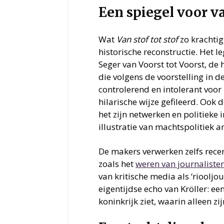
Een spiegel voor 
Wat
Van stof tot stof
zo krachtig 
historische reconstructie. Het l
Seger van Voorst tot Voorst, de
die volgens de voorstelling in de
controlerend en intolerant voor k
hilarische wijze gefileerd. Ook
het zijn netwerken en politieke 
illustratie van machtspolitiek a
De makers verwerken zelfs recen
zoals het
weren van journaliste
van kritische media als ‘riooljo
eigentijdse echo van Kröller: een
koninkrijk ziet, waarin alleen zi