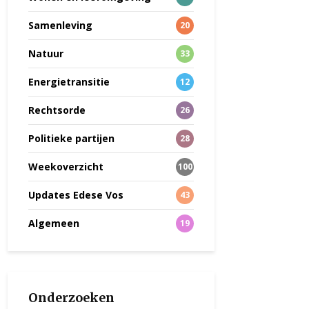
Samenleving
20
Natuur
33
Energietransitie
12
Rechtsorde
26
Politieke partijen
28
Weekoverzicht
100
Updates Edese Vos
43
Algemeen
19
Onderzoeken