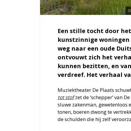
D
Een stille tocht door he
kunstzinnige woningen 
weg naar een oude Duits
ontvouwt zich het verha
kunnen bezitten, en van
verdreef. Het verhaal va
Muziektheater De Plaats schuwt 
tot stof
zet de ‘schepper’ van De
sluwe zakenman, gewetenloos e
tonen, boeren dwong te vertrekk
de schulden die hij zelf veroorz