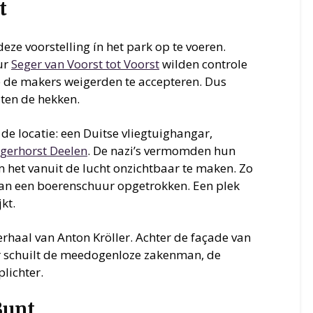
t
eze voorstelling ín het park op te voeren.
ur
Seger van Voorst tot Voorst
wilden controle
e de makers weigerden te accepteren. Dus
iten de hekken.
 de locatie: een Duitse vliegtuighangar,
egerhorst Deelen
. De nazi’s vermomden hun
 het vanuit de lucht onzichtbaar te maken. Zo
van een boerenschuur opgetrokken. Een plek
jkt.
erhaal van Anton Kröller. Achter de façade van
r schuilt de meedogenloze zakenman, de
lichter.
Bunt