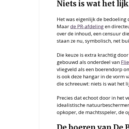
Niets is wat het lijk
Het was eigenlijk de bedoeling d
Maar
de PR-afdeling
en directe
over de inhoud, een censuur di
staan ze nu, symbolisch, net bu
Die keuze is extra krachtig door
gebouwd als onderdeel van
Fli
vliegveld als een boerendorp om
is ook deze hangar in de vorm 
die schreeuwt: niets is wat het li
Precies dat echoot door in het v
idealistische natuurbescherme
opkoper, de machtsspeler, de op
De boeren van De 