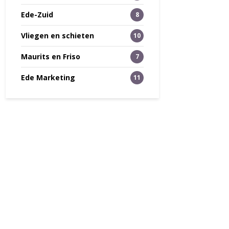
Ede-Zuid
8
Vliegen en schieten
10
Maurits en Friso
7
Ede Marketing
11