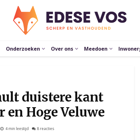
Onderzoeken
Over ons
Meedoen
Inwoner
ult duistere kant
er en Hoge Veluwe
4 min leestijd
8 reacties