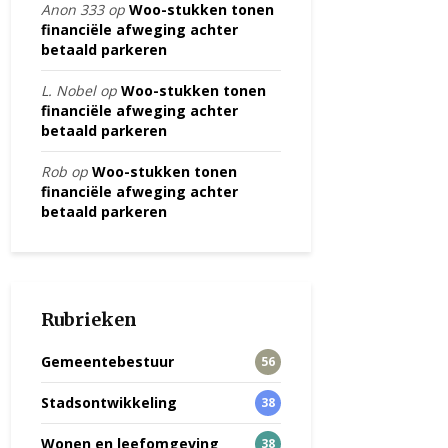
Anon 333
op
Woo-stukken tonen
financiële afweging achter
betaald parkeren
L. Nobel
op
Woo-stukken tonen
financiële afweging achter
betaald parkeren
Rob
op
Woo-stukken tonen
financiële afweging achter
betaald parkeren
Rubrieken
Gemeentebestuur
56
Stadsontwikkeling
38
Wonen en leefomgeving
38