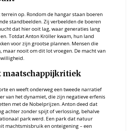
et terrein op. Rondom de hangar staan boeren
ende standbeelden. Zij verbeelden de boeren
cht dat hier ooit lag, waar generaties lang
en. Totdat Anton Kröller kwam, hun land
kken voor zijn grootse plannen. Mensen die
n, maar nooit om dit lot vroegen. De macht van
willigheid.
 maatschappijkritiek
oorte en weeft onderweg een tweede narratief
der van het dynamiet, die zijn negatieve erfenis
zetten met de Nobelprijzen. Anton deed dat
ing achter zonder spijt of verlossing, behalve
 nationaal park werd. Een park dat natuur
it machtsmisbruik en onteigening – een