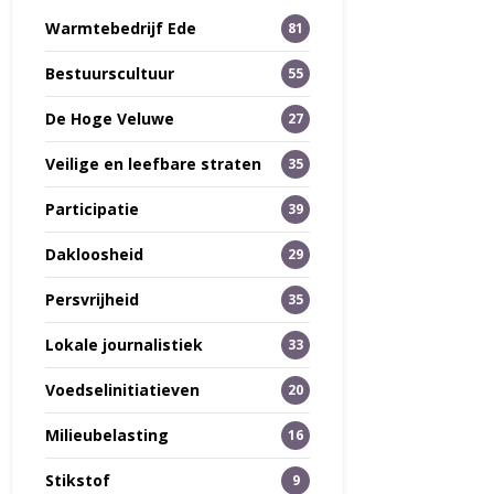
Warmtebedrijf Ede
81
Bestuurscultuur
55
De Hoge Veluwe
27
Veilige en leefbare straten
35
Participatie
39
Dakloosheid
29
Persvrijheid
35
Lokale journalistiek
33
Voedselinitiatieven
20
Milieubelasting
16
Stikstof
9