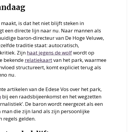
vandaag
maakt, is dat het niet blijft steken in
egt een directe lijn naar nu. Naar mannen als
 huidige baron-directeur van De Hoge Veluwe,
zelfde traditie staat: autocratisch,
ritiek. Zijn
haat jegens de wolf
wordt op
 de bekende
relatiekaart
van het park, waarmee
invloed structureert, komt expliciet terug als
nno nu.
te artikelen van de Edese Vos over het park,
n
bij een raadsbijeenkomst en het wegzetten
urnalistiek’. De baron wordt neergezet als een
 man die zijn land als zijn persoonlijke
jn regels gelden.