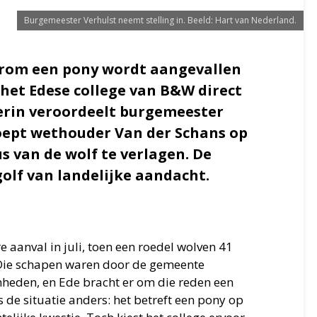
Burgemeester Verhulst neemt stelling in. Beeld: Hart van Nederland.
erom een pony wordt aangevallen
 het Edese college van B&W direct
erin veroordeelt burgemeester
roept wethouder Van der Schans op
 van de wolf te verlagen. De
golf van landelijke aandacht.
e aanval in juli, toen een roedel wolven 41
Die schapen waren door de gemeente
eden, en Ede bracht er om die reden een
is de situatie anders: het betreft een pony op