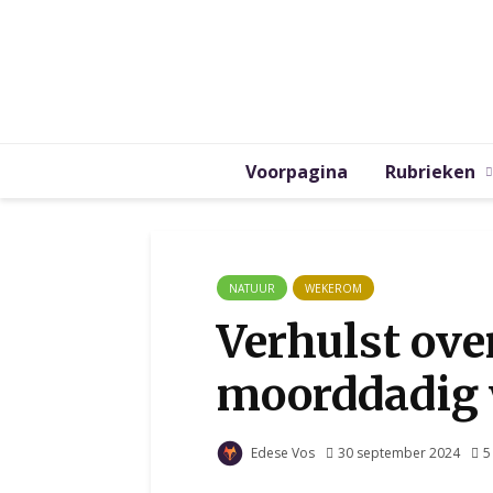
Voorpagina
Rubrieken
NATUUR
WEKEROM
Verhulst over
moorddadig w
Edese Vos
30 september 2024
5