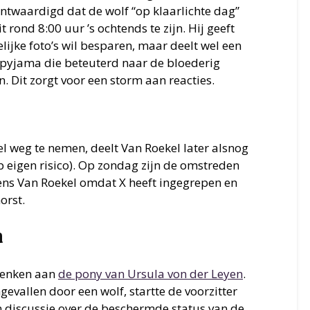
ontwaardigd dat de wolf “op klaarlichte dag”
t rond 8:00 uur ’s ochtends te zijn. Hij geeft
elijke foto’s wil besparen, maar deelt wel een
n pyjama die beteuterd naar de bloederig
. Dit zorgt voor een storm aan reacties.
el weg te nemen, deelt Van Roekel later alsnog
p eigen risico). Op zondag zijn de omstreden
ns Van Roekel omdat X heeft ingegrepen en
orst.
a
denken aan
de pony van Ursula von der Leyen
.
evallen door een wolf, startte de voorzitter
 discussie over de beschermde status van de