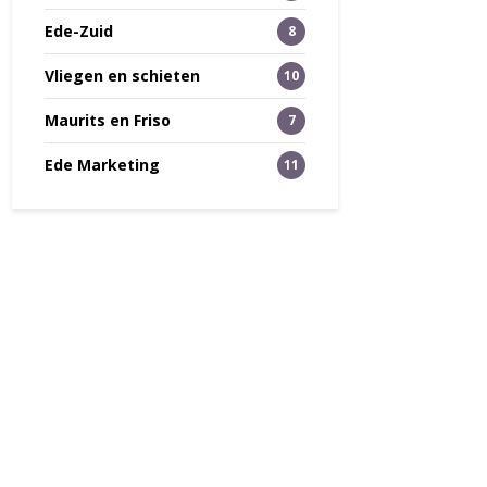
Ede-Zuid
8
Vliegen en schieten
10
Maurits en Friso
7
Ede Marketing
11