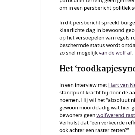
particulier terrein, geen gemeen
om in een persbericht politiek s
In dit persbericht spreekt burg
klaarlichte dag in bewoond geb
op het versoepelen van regels 
beschermde status wordt ontdaan
zo snel mogelijk
van de wolf af
.
Het ‘roodkapjesyn
In een interview met
Hart van N
standpunt kracht bij door de a
noemen. Hij wil het “absoluut ni
gewoon moorddadig wat hier ge
bewoners geen
wolfwerend rast
Verhulst dat “een verkeerde refle
ook achter een raster zetten?”