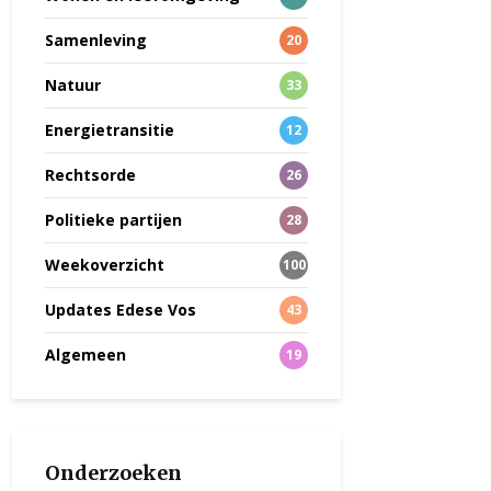
Samenleving
20
Natuur
33
Energietransitie
12
Rechtsorde
26
Politieke partijen
28
Weekoverzicht
100
Updates Edese Vos
43
Algemeen
19
Onderzoeken