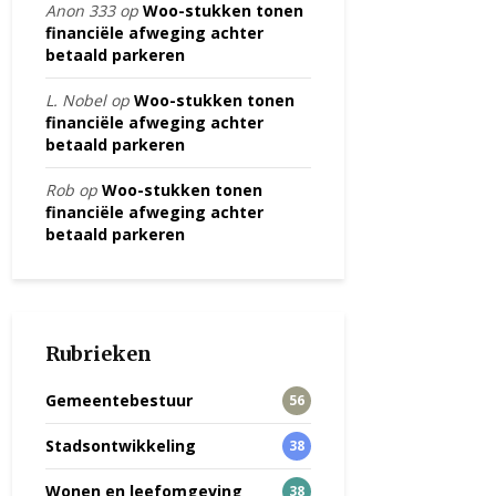
Anon 333
op
Woo-stukken tonen
financiële afweging achter
betaald parkeren
L. Nobel
op
Woo-stukken tonen
financiële afweging achter
betaald parkeren
Rob
op
Woo-stukken tonen
financiële afweging achter
betaald parkeren
Rubrieken
Gemeentebestuur
56
Stadsontwikkeling
38
Wonen en leefomgeving
38