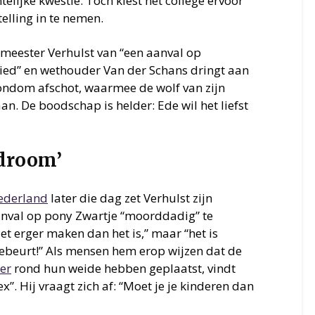
telijke kwestie. Toch kiest het college ervoor
telling in te nemen.
emeester Verhulst van “een aanval op
ied” en wethouder Van der Schans dringt aan
rondom afschot, waarmee de wolf van zijn
. De boodschap is helder: Ede wil het liefst
droom’
ederland
later die dag zet Verhulst zijn
anval op pony Zwartje “moorddadig” te
et erger maken dan het is,” maar “het is
beurt!” Als mensen hem erop wijzen dat de
er
rond hun weide hebben geplaatst, vindt
x”. Hij vraagt zich af: “Moet je je kinderen dan