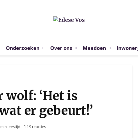
Onderzoeken
Over ons
Meedoen
Inwoner
 wolf: ‘Het is
at er gebeurt!’
 min leestijd
19 reacties