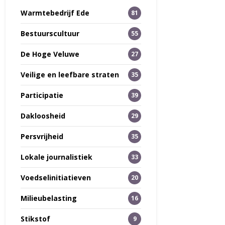
Warmtebedrijf Ede
81
Bestuurscultuur
55
De Hoge Veluwe
27
Veilige en leefbare straten
35
Participatie
39
Dakloosheid
29
Persvrijheid
35
Lokale journalistiek
33
Voedselinitiatieven
20
Milieubelasting
16
Stikstof
9