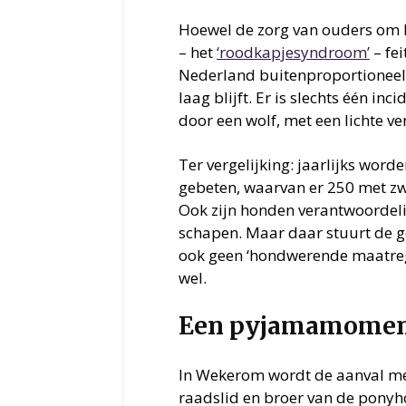
Hoewel de zorg van ouders om hu
– het
‘roodkapjesyndroom’
– fei
Nederland buitenproportioneel v
laag blijft. Er is slechts één i
door een wolf, met een lichte v
Ter vergelijking: jaarlijks wo
gebeten, waarvan er 250 met zw
Ook zijn honden verantwoordeli
schapen. Maar daar stuurt de g
ook geen ‘hondwerende maatrege
wel.
Een pyjamamomen
In Wekerom wordt de aanval me
raadslid en broer van de ponyh