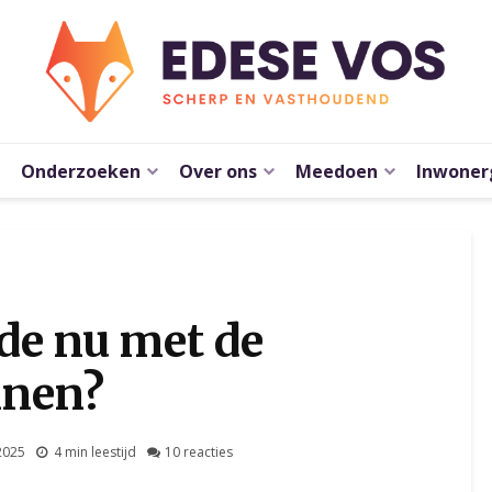
Onderzoeken
Over ons
Meedoen
Inwoner
de nu met de
nnen?
2025
4 min leestijd
10 reacties