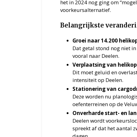
het in 2024 nog ging om “mogeli
voorkeursalternatief.
Belangrijkste verander
Groei naar 14.200 heliko
Dat getal stond nog niet i
vooral naar Deelen.
Verplaatsing van helikop
Dit moet geluid en overla
intensiteit op Deelen.
Stationering van cargod
Deze worden nu planologisc
oefenterreinen op de Velu
Onverharde start- en land
Deelen wordt voorkeursloca
spreekt af dat het aantal 
dagen.