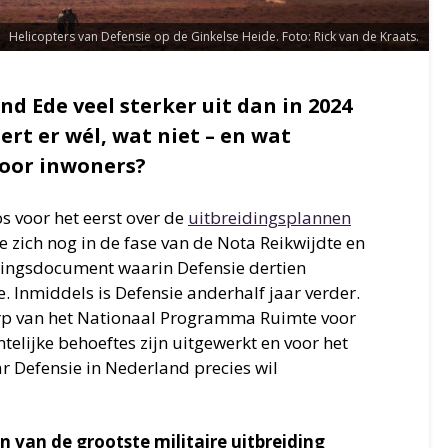
Helicopters van Defensie op de Ginkelse Heide. Foto: Rick van de Kraats.
nd Ede veel sterker uit dan in 2024
rt er wél, wat niet – en wat
voor inwoners?
s voor het eerst over de
uitbreidingsplannen
 zich nog in de fase van de Nota Reikwijdte en
ningsdocument waarin Defensie dertien
. Inmiddels is Defensie anderhalf jaar verder.
erp van het Nationaal Programma Ruimte voor
telijke behoeftes zijn uitgewerkt en voor het
ar Defensie in Nederland precies wil
 van de grootste militaire uitbreiding