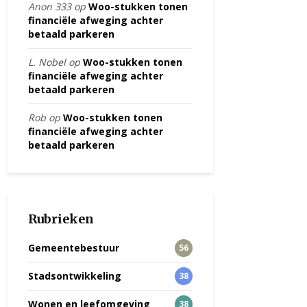
Anon 333
op
Woo-stukken tonen
financiële afweging achter
betaald parkeren
L. Nobel
op
Woo-stukken tonen
financiële afweging achter
betaald parkeren
Rob
op
Woo-stukken tonen
financiële afweging achter
betaald parkeren
Rubrieken
Gemeentebestuur
56
Stadsontwikkeling
38
Wonen en leefomgeving
38