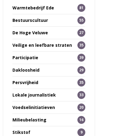
Warmtebedrijf Ede
81
Bestuurscultuur
55
De Hoge Veluwe
27
Veilige en leefbare straten
35
Participatie
39
Dakloosheid
29
Persvrijheid
35
Lokale journalistiek
33
Voedselinitiatieven
20
Milieubelasting
16
Stikstof
9