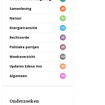
Samenleving
20
Natuur
33
Energietransitie
12
Rechtsorde
26
Politieke partijen
28
Weekoverzicht
100
Updates Edese Vos
43
Algemeen
19
Onderzoeken