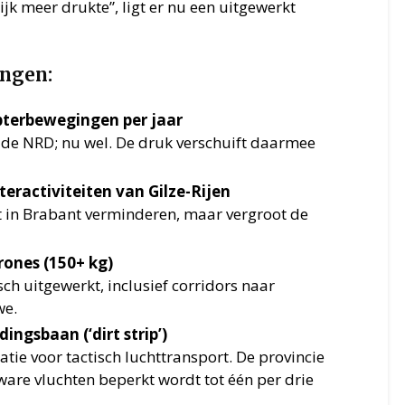
jk meer drukte”, ligt er nu een uitgewerkt
ingen:
pterbewegingen per jaar
n de NRD; nu wel. De druk verschuift daarmee
teractiviteiten van Gilze-Rijen
st in Brabant verminderen, maar vergroot de
rones (150+ kg)
h uitgewerkt, inclusief corridors naar
we.
ingsbaan (‘dirt strip’)
tie voor tactisch luchttransport. De provincie
zware vluchten beperkt wordt tot één per drie