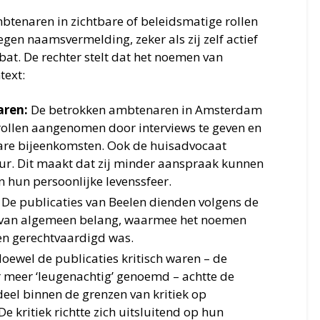
btenaren in zichtbare of beleidsmatige rollen
en naamsvermelding, zeker als zij zelf actief
at. De rechter stelt dat het noemen van
text:
aren:
De betrokken ambtenaren in Amsterdam
ollen aangenomen door interviews te geven en
are bijeenkomsten. Ook de huisadvocaat
uur. Dit maakt dat zij minder aanspraak kunnen
hun persoonlijke levenssfeer.
De publicaties van Beelen dienden volgens de
t van algemeen belang, waarmee het noemen
en gerechtvaardigd was.
oewel de publicaties kritisch waren – de
meer ‘leugenachtig’ genoemd – achtte de
eel binnen de grenzen van kritiek op
e kritiek richtte zich uitsluitend op hun