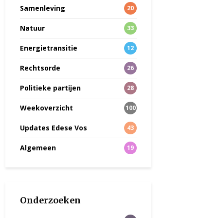
Samenleving
20
Natuur
33
Energietransitie
12
Rechtsorde
26
Politieke partijen
28
Weekoverzicht
100
Updates Edese Vos
43
Algemeen
19
Onderzoeken