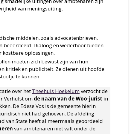
ig smadelijke uitingen over ambtenaren zijn
rijheid van meningsuiting.
ridische middelen, zoals advocatenbrieven,
sch beoordeeld. Dialoog en wederhoor bieden
 kostbare oplossingen.
ollen moeten zich bewust zijn van hun
 kritiek en publiciteit. Ze dienen uit hoofde
stootje te kunnen.
catie over het
Theehuis Hoekelum
verzocht de
r Verhulst om
de naam van de Woo-jurist
in
akken. De Edese Vos is de gemeente hierin
uridisch niet had gehoeven. De afdeling
ad van State heeft al meermaals geoordeeld
neren
van ambtenaren niet valt onder de