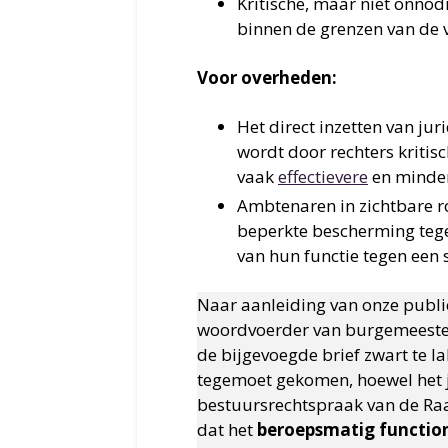
Kritische, maar niet onnod
binnen de grenzen van de v
Voor overheden:
Het direct inzetten van ju
wordt door rechters kriti
vaak
effectievere
en minder
Ambtenaren in zichtbare r
beperkte bescherming tegen
van hun functie tegen een 
Naar aanleiding van onze publi
woordvoerder van burgemeeste
de bijgevoegde brief zwart te l
tegemoet gekomen, hoewel het j
bestuursrechtspraak van de Ra
dat het
beroepsmatig functio