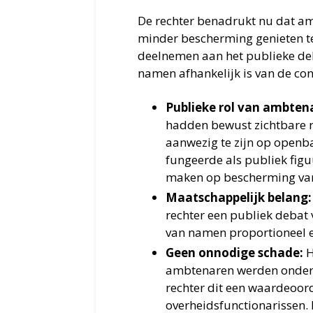
De rechter benadrukt nu dat am
minder bescherming genieten teg
deelnemen aan het publieke deb
namen afhankelijk is van de con
Publieke rol van ambten
hadden bewust zichtbare r
aanwezig te zijn op openb
fungeerde als publiek fig
maken op bescherming van 
Maatschappelijk belang:
rechter een publiek deba
van namen proportioneel 
Geen onnodige schade:
H
ambtenaren werden onder 
rechter dit een waardeoord
overheidsfunctionarissen. D