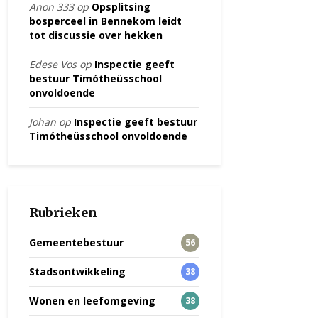
Anon 333
op
Opsplitsing
bosperceel in Bennekom leidt
tot discussie over hekken
Edese Vos
op
Inspectie geeft
bestuur Timótheüsschool
onvoldoende
Johan
op
Inspectie geeft bestuur
Timótheüsschool onvoldoende
Rubrieken
Gemeentebestuur
56
Stadsontwikkeling
38
Wonen en leefomgeving
38