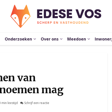
Onderzoeken
Over ons
Meedoen
Inwoner
men van
 noemen mag
3 min leestijd
Schrijf een reactie