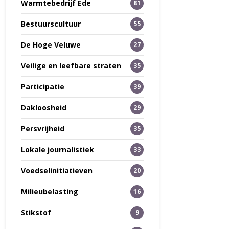
Warmtebedrijf Ede
81
Bestuurscultuur
55
De Hoge Veluwe
27
Veilige en leefbare straten
35
Participatie
39
Dakloosheid
29
Persvrijheid
35
Lokale journalistiek
33
Voedselinitiatieven
20
Milieubelasting
16
Stikstof
9