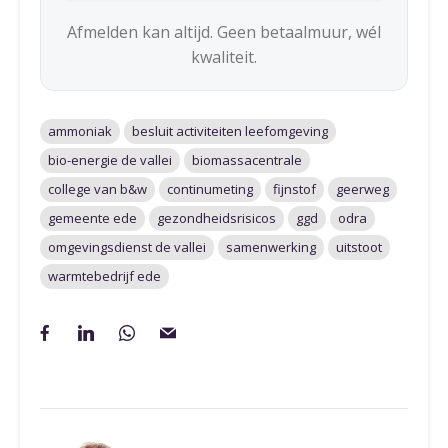
Afmelden kan altijd. Geen betaalmuur, wél
kwaliteit.
ammoniak
besluit activiteiten leefomgeving
bio-energie de vallei
biomassacentrale
college van b&w
continumeting
fijnstof
geerweg
gemeente ede
gezondheidsrisicos
ggd
odra
omgevingsdienst de vallei
samenwerking
uitstoot
warmtebedrijf ede