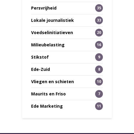
Persvrijheid
35
Lokale journalistiek
33
Voedselinitiatieven
20
Milieubelasting
16
Stikstof
9
Ede-Zuid
8
Vliegen en schieten
10
Maurits en Friso
7
Ede Marketing
11