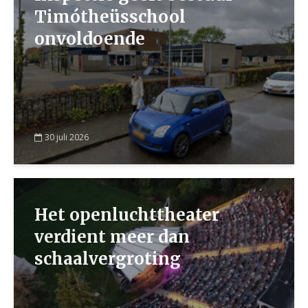
Timótheüsschool
onvoldoende
30 juli 2026
Het openluchttheater
verdient meer dan
schaalvergroting