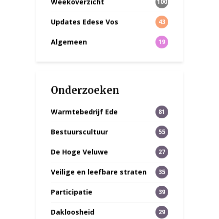
Weekoverzicht
100
Updates Edese Vos
43
Algemeen
19
Onderzoeken
Warmtebedrijf Ede
81
Bestuurscultuur
55
De Hoge Veluwe
27
Veilige en leefbare straten
35
Participatie
39
Dakloosheid
29