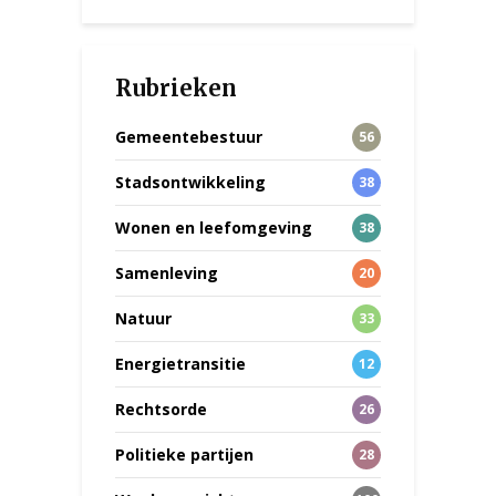
Rubrieken
Gemeentebestuur
56
Stadsontwikkeling
38
Wonen en leefomgeving
38
Samenleving
20
Natuur
33
Energietransitie
12
Rechtsorde
26
Politieke partijen
28