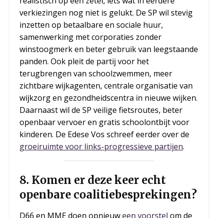
realistisch op één zetel, iets wat in eerdere
verkiezingen nog niet is gelukt. De SP wil stevig
inzetten op betaalbare en sociale huur,
samenwerking met corporaties zonder
winstoogmerk en beter gebruik van leegstaande
panden. Ook pleit de partij voor het
terugbrengen van schoolzwemmen, meer
zichtbare wijkagenten, centrale organisatie van
wijkzorg en gezondheidscentra in nieuwe wijken.
Daarnaast wil de SP veilige fietsroutes, beter
openbaar vervoer en gratis schoolontbijt voor
kinderen. De Edese Vos schreef eerder over de
groeiruimte voor links-progressieve partijen
.
8.
Komen er deze keer echt
openbare coalitiebesprekingen
?
D66 en MME doen opnieuw
een voorstel
om de