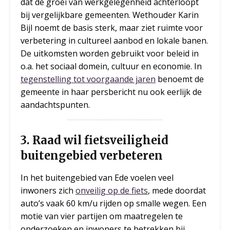
dat de groei van werkgelegenheid achterloopt
bij vergelijkbare gemeenten. Wethouder Karin
Bijl noemt de basis sterk, maar ziet ruimte voor
verbetering in cultureel aanbod en lokale banen.
De uitkomsten worden gebruikt voor beleid in
o.a. het sociaal domein, cultuur en economie. In
tegenstelling tot voorgaande jaren
benoemt de
gemeente in haar persbericht nu ook eerlijk de
aandachtspunten.
3. Raad wil fietsveiligheid
buitengebied verbeteren
In het buitengebied van Ede voelen veel
inwoners zich
onveilig op de fiets
, mede doordat
auto’s vaak 60 km/u rijden op smalle wegen. Een
motie van vier partijen om maatregelen te
onderzoeken en inwoners te betrekken bij