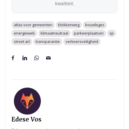
kwaliteit.
atlas voor gemeenten
blokkenweg
bouwleges
energieweb
klimaatneutraal
parkeerplaatsen
sp
street art
transparantie
verkeersveiligheid
Edese Vos