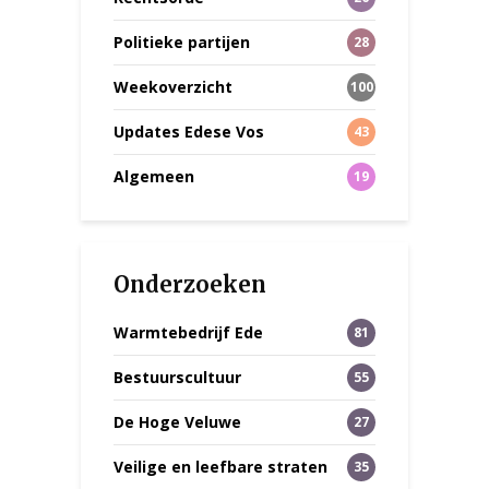
Politieke partijen
28
Weekoverzicht
100
Updates Edese Vos
43
Algemeen
19
Onderzoeken
Warmtebedrijf Ede
81
Bestuurscultuur
55
De Hoge Veluwe
27
Veilige en leefbare straten
35