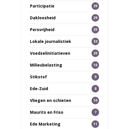
Participatie
39
Dakloosheid
29
Persvrijheid
35
Lokale journalistiek
33
Voedselinitiatieven
20
Milieubelasting
16
Stikstof
9
Ede-Zuid
8
Vliegen en schieten
10
Maurits en Friso
7
Ede Marketing
11