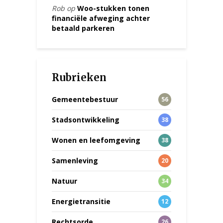
Rob
op
Woo-stukken tonen
financiële afweging achter
betaald parkeren
Rubrieken
Gemeentebestuur
56
Stadsontwikkeling
38
Wonen en leefomgeving
38
Samenleving
20
Natuur
34
Energietransitie
12
Rechtsorde
26