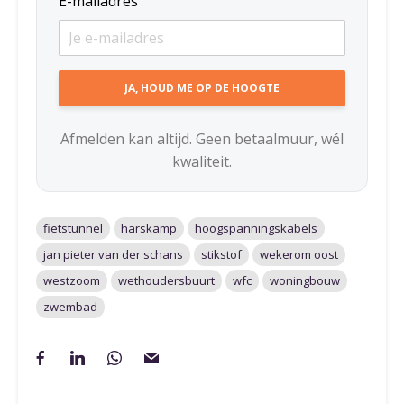
E-mailadres
Afmelden kan altijd. Geen betaalmuur, wél
kwaliteit.
fietstunnel
harskamp
hoogspanningskabels
jan pieter van der schans
stikstof
wekerom oost
westzoom
wethoudersbuurt
wfc
woningbouw
zwembad