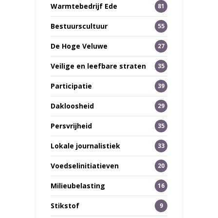
Warmtebedrijf Ede
81
Bestuurscultuur
55
De Hoge Veluwe
27
Veilige en leefbare straten
35
Participatie
39
Dakloosheid
29
Persvrijheid
35
Lokale journalistiek
33
Voedselinitiatieven
20
Milieubelasting
16
Stikstof
9