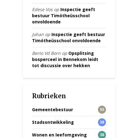
Edese Vos
op
Inspectie geeft
bestuur Timótheüsschool
onvoldoende
Johan
op
Inspectie geeft bestuur
Timótheüsschool onvoldoende
Berto Vd Born
op
Opsplitsing
bosperceel in Bennekom leidt
tot discussie over hekken
Rubrieken
Gemeentebestuur
55
Stadsontwikkeling
38
Wonen en leefomgeving
38