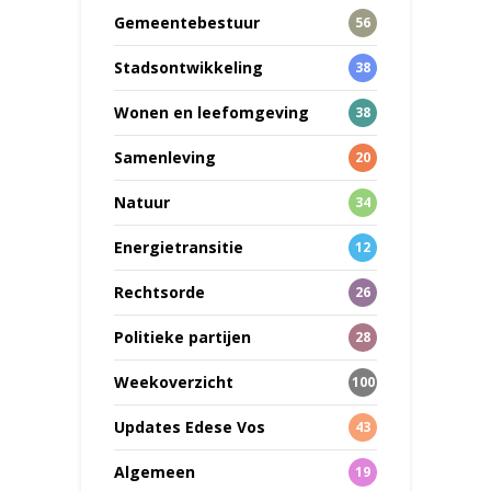
Gemeentebestuur
56
Stadsontwikkeling
38
Wonen en leefomgeving
38
Samenleving
20
Natuur
34
Energietransitie
12
Rechtsorde
26
Politieke partijen
28
Weekoverzicht
100
Updates Edese Vos
43
Algemeen
19