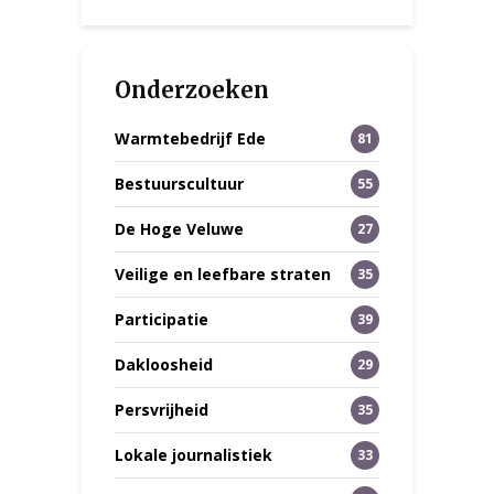
Onderzoeken
Warmtebedrijf Ede
81
Bestuurscultuur
55
De Hoge Veluwe
27
Veilige en leefbare straten
35
Participatie
39
Dakloosheid
29
Persvrijheid
35
Lokale journalistiek
33