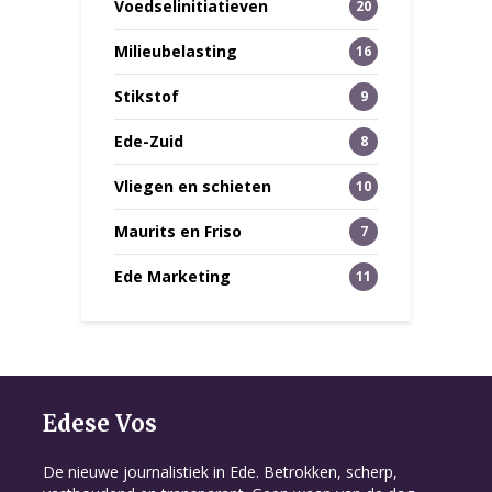
Voedselinitiatieven
20
Milieubelasting
16
Stikstof
9
Ede-Zuid
8
Vliegen en schieten
10
Maurits en Friso
7
Ede Marketing
11
Edese Vos
De nieuwe journalistiek in Ede. Betrokken, scherp,