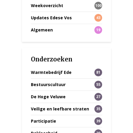
Weekoverzicht
100
Updates Edese Vos
43
Algemeen
19
Onderzoeken
Warmtebedrijf Ede
81
Bestuurscultuur
55
De Hoge Veluwe
27
Veilige en leefbare straten
35
Participatie
39