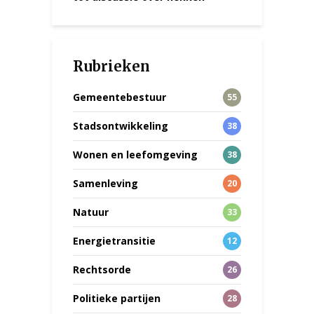
Rubrieken
Gemeentebestuur
55
Stadsontwikkeling
38
Wonen en leefomgeving
38
Samenleving
20
Natuur
33
Energietransitie
12
Rechtsorde
26
Politieke partijen
28