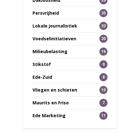
Dakloosheid
29
Persvrijheid
35
Lokale journalistiek
33
Voedselinitiatieven
20
Milieubelasting
16
Stikstof
9
Ede-Zuid
8
Vliegen en schieten
10
Maurits en Friso
7
Ede Marketing
11