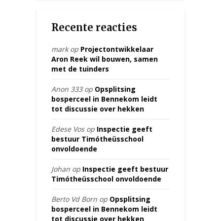
Recente reacties
mark
op
Projectontwikkelaar
Aron Reek wil bouwen, samen
met de tuinders
Anon 333
op
Opsplitsing
bosperceel in Bennekom leidt
tot discussie over hekken
Edese Vos
op
Inspectie geeft
bestuur Timótheüsschool
onvoldoende
Johan
op
Inspectie geeft bestuur
Timótheüsschool onvoldoende
Berto Vd Born
op
Opsplitsing
bosperceel in Bennekom leidt
tot discussie over hekken