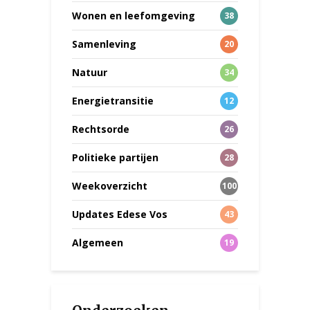
Wonen en leefomgeving
38
Samenleving
20
Natuur
34
Energietransitie
12
Rechtsorde
26
Politieke partijen
28
Weekoverzicht
100
Updates Edese Vos
43
Algemeen
19