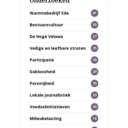
Onderzoeken
Warmtebedrijf Ede
81
Bestuurscultuur
55
De Hoge Veluwe
27
Veilige en leefbare straten
35
Participatie
39
Dakloosheid
29
Persvrijheid
35
Lokale journalistiek
33
Voedselinitiatieven
20
Milieubelasting
16