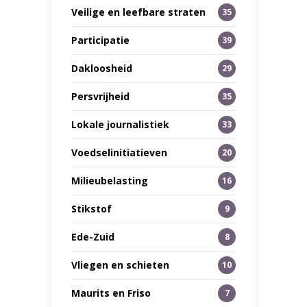
Veilige en leefbare straten
35
Participatie
39
Dakloosheid
29
Persvrijheid
35
Lokale journalistiek
33
Voedselinitiatieven
20
Milieubelasting
16
Stikstof
9
Ede-Zuid
8
Vliegen en schieten
10
Maurits en Friso
7