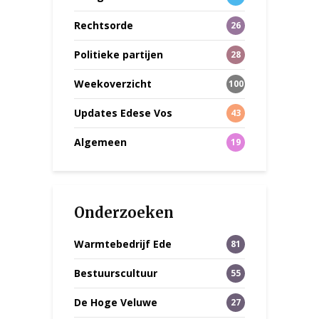
Rechtsorde
26
Politieke partijen
28
Weekoverzicht
100
Updates Edese Vos
43
Algemeen
19
Onderzoeken
Warmtebedrijf Ede
81
Bestuurscultuur
55
De Hoge Veluwe
27