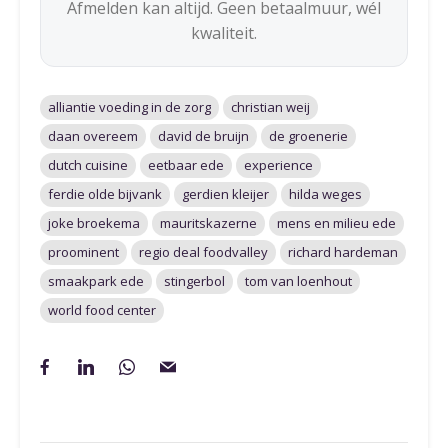
Afmelden kan altijd. Geen betaalmuur, wél
kwaliteit.
alliantie voeding in de zorg
christian weij
daan overeem
david de bruijn
de groenerie
dutch cuisine
eetbaar ede
experience
ferdie olde bijvank
gerdien kleijer
hilda weges
joke broekema
mauritskazerne
mens en milieu ede
proominent
regio deal foodvalley
richard hardeman
smaakpark ede
stingerbol
tom van loenhout
world food center