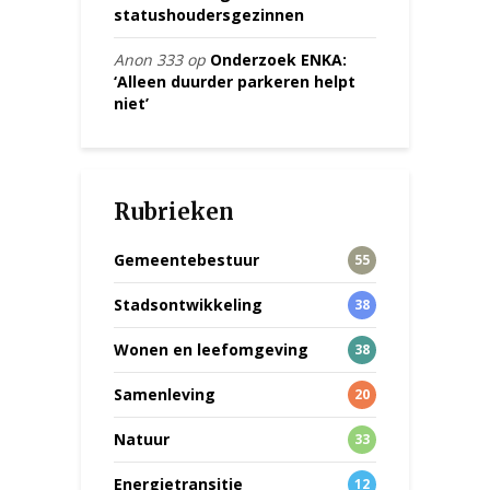
statushoudersgezinnen
Anon 333
op
Onderzoek ENKA:
‘Alleen duurder parkeren helpt
niet’
Rubrieken
Gemeentebestuur
55
Stadsontwikkeling
38
Wonen en leefomgeving
38
Samenleving
20
Natuur
33
Energietransitie
12