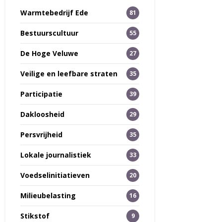
Warmtebedrijf Ede
81
Bestuurscultuur
55
De Hoge Veluwe
27
Veilige en leefbare straten
35
Participatie
39
Dakloosheid
29
Persvrijheid
35
Lokale journalistiek
33
Voedselinitiatieven
20
Milieubelasting
16
Stikstof
9