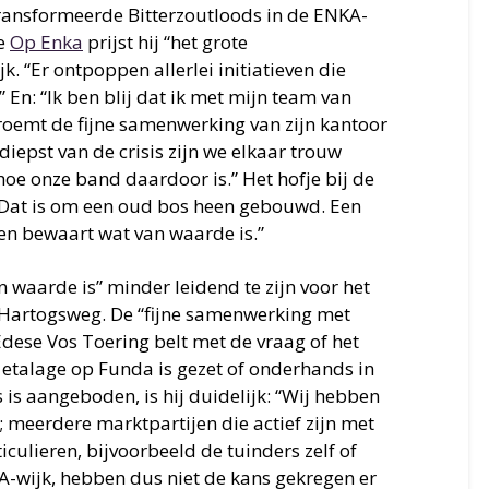
transformeerde Bitterzoutloods in de ENKA-
te
Op Enka
prijst hij “het grote
. “Er ontpoppen allerlei initiatieven die
n: “Ik ben blij dat ik met mijn team van
 roemt de fijne samenwerking van zijn kantoor
 diepst van de crisis zijn we elkaar trouw
 hoe onze band daardoor is.” Het hofje bij de
 “Dat is om een oud bos heen gebouwd. Een
en bewaart wat van waarde is.”
n waarde is” minder leidend te zijn voor het
 Hartogsweg. De “fijne samenwerking met
Edese Vos Toering belt met de vraag of het
 etalage op Funda is gezet of onderhands in
s is aangeboden, is hij duidelijk: “Wij hebben
 meerdere marktpartijen die actief zijn met
iculieren, bijvoorbeeld de tuinders zelf of
-wijk, hebben dus niet de kans gekregen er