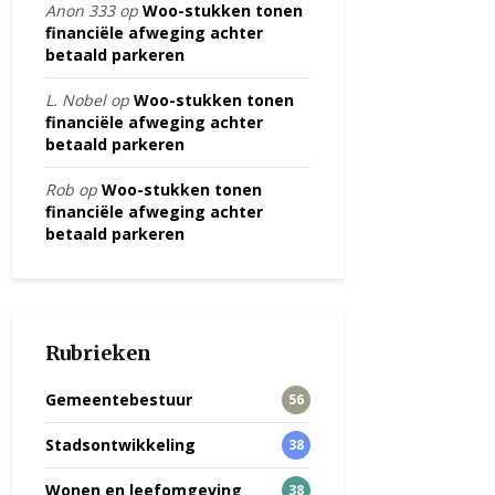
Anon 333
op
Woo-stukken tonen
financiële afweging achter
betaald parkeren
L. Nobel
op
Woo-stukken tonen
financiële afweging achter
betaald parkeren
Rob
op
Woo-stukken tonen
financiële afweging achter
betaald parkeren
Rubrieken
Gemeentebestuur
56
Stadsontwikkeling
38
Wonen en leefomgeving
38