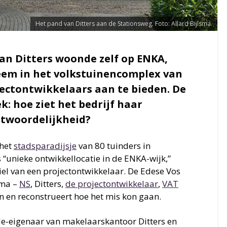
Het pand van Ditters aan de Stationsweg. Foto: Allard Bijlsma.
an Ditters woonde zelf op ENKA,
eem in het volkstuinencomplex van
jectontwikkelaars aan te bieden. De
k: hoe ziet het bedrijf haar
twoordelijkheid?
 het
stadsparadijsje
van 80 tuinders in
 “unieke ontwikkellocatie in de ENKA-wijk,”
el van een projectontwikkelaar. De Edese Vos
ama –
NS
, Ditters,
de projectontwikkelaar
,
VAT
 en reconstrueert hoe het mis kon gaan.
de-eigenaar van makelaarskantoor Ditters en