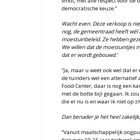
vindt, met alle respect voor de b
democratische keuze.”
Wacht even. Deze verkoop is ni
nog, de gemeentraad heeft wél 
moestuinbeleid. Ze hebben gezeg
We willen dat de moestuintjes 
dat er wordt gebouwd.’
“Ja, maar u weet ook wel dat er
de tuinders wel een alternatie
Food Center, daar is nog een ka
met de botte bijl gegaan. Ik zo
die er nu is en waar ik niet op zi
Dan benader je het heel zakelij
“Vanuit maatschappelijk oogpun
hier over 10-15 jaar toch wel 