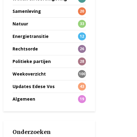
Samenleving
20
Natuur
33
Energietransitie
12
Rechtsorde
26
Politieke partijen
28
Weekoverzicht
100
Updates Edese Vos
43
Algemeen
19
Onderzoeken