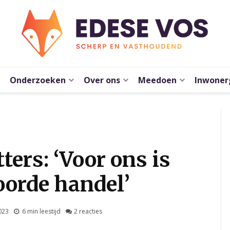
Onderzoeken
Over ons
Meedoen
Inwoner
ters: ‘Voor ons is
oorde handel’
023
6 min leestijd
2 reacties