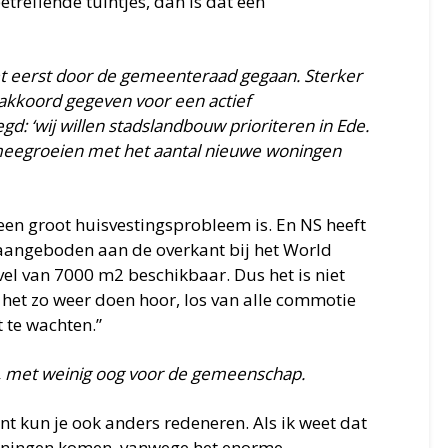
etreffende tuintjes, dan is dat een
et eerst door de gemeenteraad gegaan. Sterker
akkoord gegeven voor een actief
d: ‘wij willen stadslandbouw prioriteren in Ede.
meegroeien met het aantal nieuwe woningen
 een groot huisvestingsprobleem is. En NS heeft
f aangeboden aan de overkant bij het World
vel van 7000 m2 beschikbaar. Dus het is niet
u het zo weer doen hoor, los van alle commotie
t te wachten.”
k, met weinig oog voor de gemeenschap.
t kun je ook anders redeneren. Als ik weet dat
woningen komen, vanwege het enorme