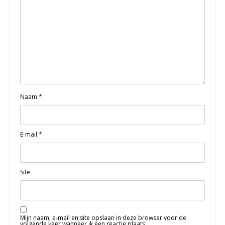
Naam
*
E-mail
*
Site
Mijn naam, e-mail en site opslaan in deze browser voor de
volgende keer wanneer ik een reactie plaats.