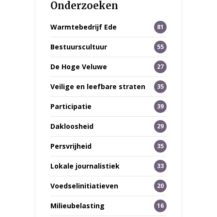
Onderzoeken
Warmtebedrijf Ede
81
Bestuurscultuur
55
De Hoge Veluwe
27
Veilige en leefbare straten
35
Participatie
39
Dakloosheid
29
Persvrijheid
35
Lokale journalistiek
33
Voedselinitiatieven
20
Milieubelasting
16