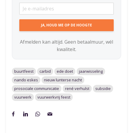
Afmelden kan altijd. Geen betaalmuur, wél
kwaliteit.
buurtfeest
carbid
ede doet
jaarwisseling
nando eskes
nieuw lunterse nacht
prosociale communicatie
rené verhulst
subsidie
vuurwerk
vuurwerkvrij feest