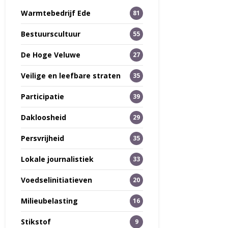
Warmtebedrijf Ede
81
Bestuurscultuur
55
De Hoge Veluwe
27
Veilige en leefbare straten
35
Participatie
39
Dakloosheid
29
Persvrijheid
35
Lokale journalistiek
33
Voedselinitiatieven
20
Milieubelasting
16
Stikstof
9