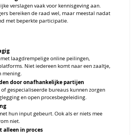
ke verslagen vaak voor kennisgeving aan.
rgers bereiken de raad wel, maar meestal nadat
md met beperkte participatie.
agig
met laagdrempelige online peilingen,
platforms. Niet iedereen komt naar een zaaltje,
n mening.
iden door onafhankelijke partijen
s of gespecialiseerde bureaus kunnen zorgen
aglegging en open procesbegeleiding.
ing
met hun input gebeurt. Ook als er niets mee
rom niet.
t alleen in proces