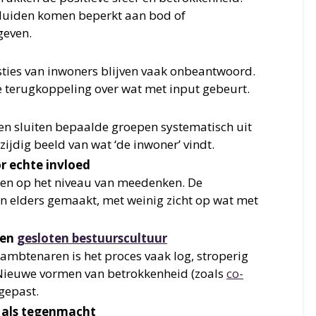
geluiden komen beperkt aan bod of
geven.
sties van inwoners blijven vaak onbeantwoord.
le terugkoppeling over wat met input gebeurt.
en sluiten bepaalde groepen systematisch uit
ijdig beeld van wat ‘de inwoner’ vindt.
 echte invloed
teken op het niveau van meedenken. De
en elders gemaakt, met weinig zicht op wat met
 en
gesloten bestuurscultuur
 ambtenaren is het proces vaak log, stroperig
 Nieuwe vormen van betrokkenheid (zoals
co-
gepast.
d als tegenmacht