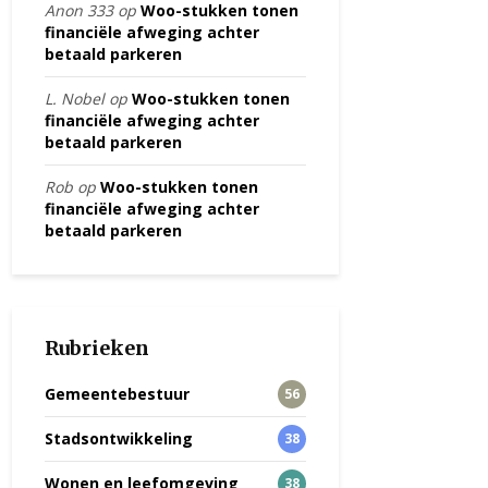
Anon 333
op
Woo-stukken tonen
financiële afweging achter
betaald parkeren
L. Nobel
op
Woo-stukken tonen
financiële afweging achter
betaald parkeren
Rob
op
Woo-stukken tonen
financiële afweging achter
betaald parkeren
Rubrieken
Gemeentebestuur
56
Stadsontwikkeling
38
Wonen en leefomgeving
38