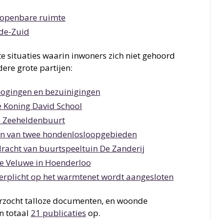
 openbare ruimte
de-Zuid
e situaties waarin inwoners zich niet gehoord
ere grote partijen:
hogingen en bezuinigingen
 Koning David School
e Zeeheldenbuurt
ken van twee hondenlosloopgebieden
dracht van buurtspeeltuin De Zanderij
ge Veluwe in Hoenderloo
erplicht op het warmtenet wordt aangesloten
erzocht talloze documenten, en woonde
in totaal
21 publicaties
op.