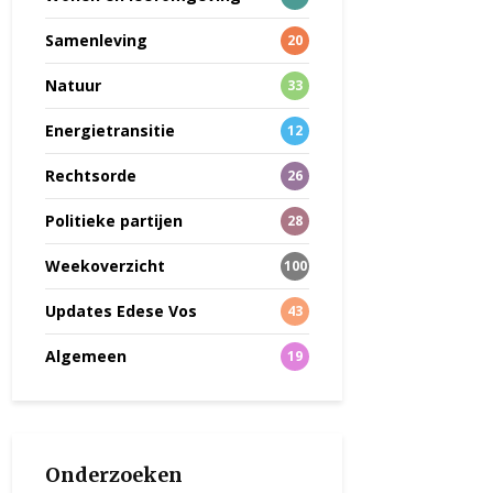
Samenleving
20
Natuur
33
Energietransitie
12
Rechtsorde
26
Politieke partijen
28
Weekoverzicht
100
Updates Edese Vos
43
Algemeen
19
Onderzoeken