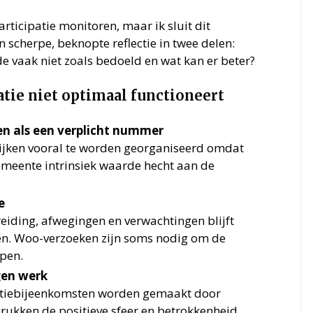
rticipatie monitoren, maar ik sluit dit
 scherpe, beknopte reflectie in twee delen:
e vaak niet zoals bedoeld en wat kan er beter?
atie niet optimaal functioneert
en als een verplicht nummer
 lijken vooral te worden georganiseerd omdat
emeente intrinsiek waarde hecht aan de
e
eiding, afwegingen en verwachtingen blijft
en. Woo-verzoeken zijn soms nodig om de
jpen.
gen werk
patiebijeenkomsten worden gemaakt door
rukken de positieve sfeer en betrokkenheid.