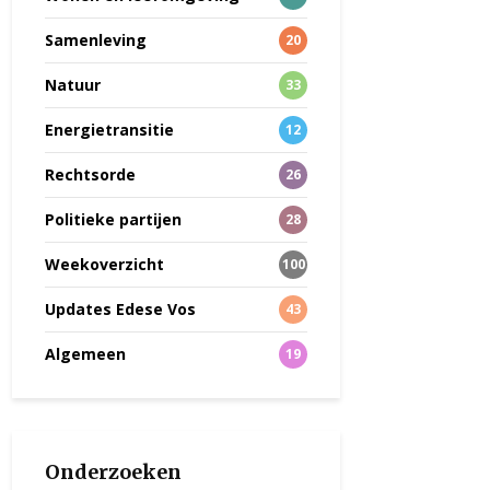
Samenleving
20
Natuur
33
Energietransitie
12
Rechtsorde
26
Politieke partijen
28
Weekoverzicht
100
Updates Edese Vos
43
Algemeen
19
Onderzoeken