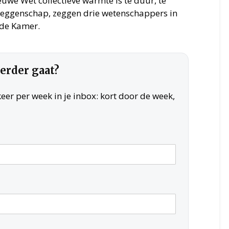
uwe Wet collectieve warmte is te duur, te
 zeggenschap, zeggen drie wetenschappers in
de Kamer.
verder gaat?
er per week in je inbox: kort door de week,