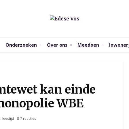
Onderzoeken
Over ons
Meedoen
Inwoner
tewet kan einde
monopolie WBE
n leestijd
7 reacties