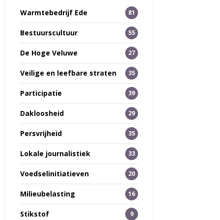
Warmtebedrijf Ede
81
Bestuurscultuur
55
De Hoge Veluwe
27
Veilige en leefbare straten
35
Participatie
39
Dakloosheid
29
Persvrijheid
35
Lokale journalistiek
33
Voedselinitiatieven
20
Milieubelasting
16
Stikstof
9