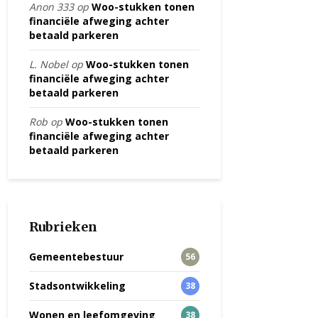
Anon 333
op
Woo-stukken tonen
financiële afweging achter
betaald parkeren
L. Nobel
op
Woo-stukken tonen
financiële afweging achter
betaald parkeren
Rob
op
Woo-stukken tonen
financiële afweging achter
betaald parkeren
Rubrieken
Gemeentebestuur
56
Stadsontwikkeling
38
Wonen en leefomgeving
38