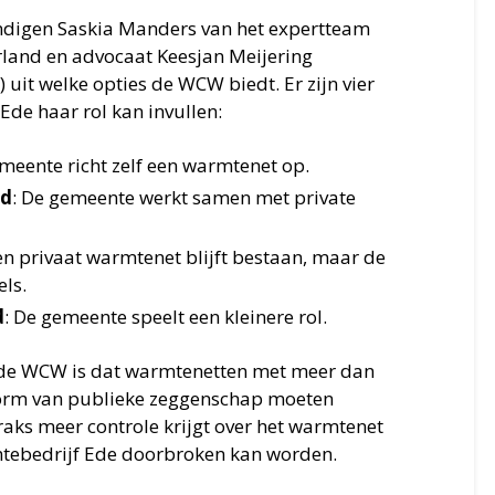
undigen Saskia Manders van het expertteam
land en advocaat Keesjan Meijering
) uit welke opties de WCW biedt. Er zijn vier
de haar rol kan invullen:
emeente richt zelf een warmtenet op.
id
: De gemeente werkt samen met private
en privaat warmtenet blijft bestaan, maar de
els.
d
: De gemeente speelt een kleinere rol.
n de WCW is dat warmtenetten met meer dan
 vorm van publieke zeggenschap moeten
raks meer controle krijgt over het warmtenet
tebedrijf Ede doorbroken kan worden.