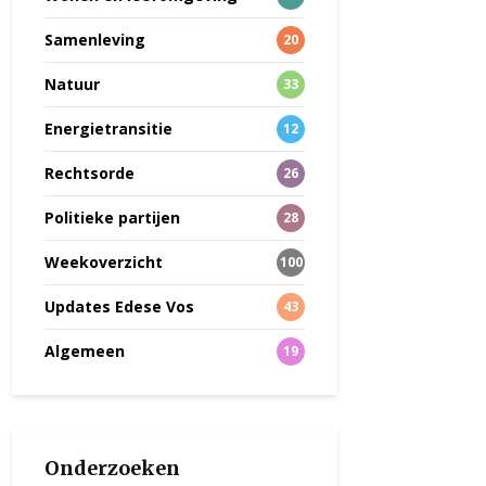
Samenleving
20
Natuur
33
Energietransitie
12
Rechtsorde
26
Politieke partijen
28
Weekoverzicht
100
Updates Edese Vos
43
Algemeen
19
Onderzoeken