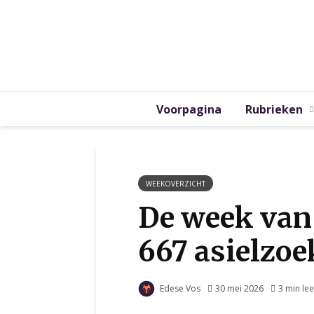
Voorpagina
Rubrieken
WEEKOVERZICHT
De week van
667 asielzoe
Edese Vos
30 mei 2026
3 min lee