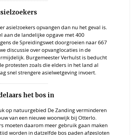
asielzoekers
 asielzoekers opvangen dan nu het geval is.
 aan de landelijke opgave met 400
gens de Spreidingswet doorgroeien naar 667
we discussie over opvanglocaties in de
mijdelijk. Burgemeester Verhulst is beducht
e protesten zoals die elders in het land al
g snel strengere asielwetgeving invoert.
elaars het bos in
ruk op natuurgebied De Zanding verminderen
uw van een nieuwe woonwijk bij Otterlo.
rs moeten daarom meer gebruik gaan maken
rtijd worden in datzelfde bos paden afgesloten