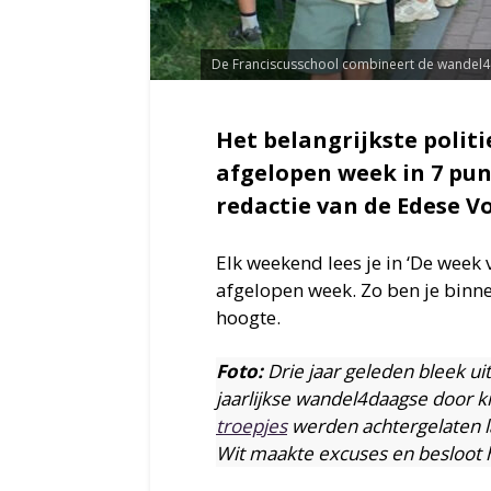
De Franciscusschool combineert de wandel4
Het belangrijkste polit
afgelopen week in 7 pu
redactie van de Edese Vo
Elk weekend lees je in ‘De week
afgelopen week. Zo ben je binn
hoogte.
Foto:
Drie jaar geleden bleek ui
jaarlijkse wandel4daagse door k
troepjes
werden achtergelaten l
Wit maakte excuses en besloot 