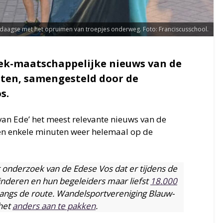
daagse met het opruimen van troepjes onderweg. Foto: Franciscusschool.
iek-maatschappelijke nieuws van de
nten, samengesteld door de
s.
 van Ede’ het meest relevante nieuws van de
en enkele minuten weer helemaal op de
t onderzoek van de Edese Vos dat er tijdens de
inderen en hun begeleiders maar liefst
18.000
angs de route. Wandelsportvereniging Blauw-
het
anders aan te pakken
.