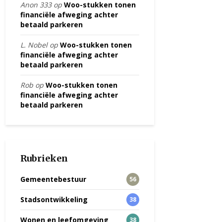
Anon 333
op
Woo-stukken tonen
financiële afweging achter
betaald parkeren
L. Nobel
op
Woo-stukken tonen
financiële afweging achter
betaald parkeren
Rob
op
Woo-stukken tonen
financiële afweging achter
betaald parkeren
Rubrieken
Gemeentebestuur
56
Stadsontwikkeling
38
Wonen en leefomgeving
38