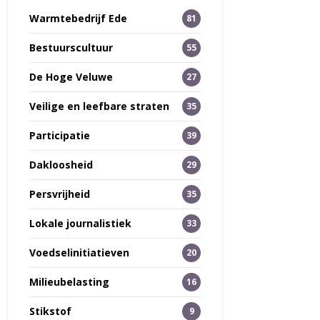
Warmtebedrijf Ede
81
Bestuurscultuur
55
De Hoge Veluwe
27
Veilige en leefbare straten
35
Participatie
39
Dakloosheid
29
Persvrijheid
35
Lokale journalistiek
33
Voedselinitiatieven
20
Milieubelasting
16
Stikstof
9