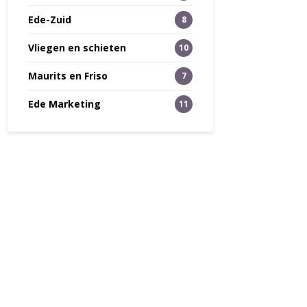
Ede-Zuid
8
Vliegen en schieten
10
Maurits en Friso
7
Ede Marketing
11