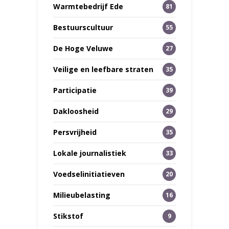
Warmtebedrijf Ede
81
Bestuurscultuur
55
De Hoge Veluwe
27
Veilige en leefbare straten
35
Participatie
39
Dakloosheid
29
Persvrijheid
35
Lokale journalistiek
33
Voedselinitiatieven
20
Milieubelasting
16
Stikstof
9