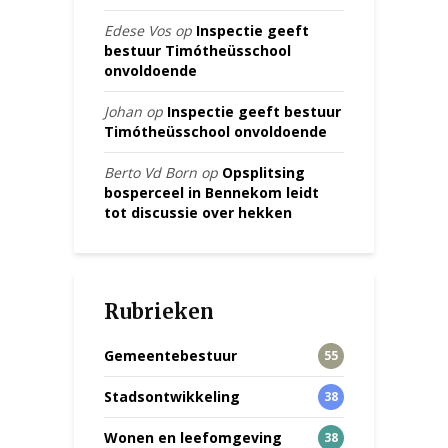
Edese Vos
op
Inspectie geeft
bestuur Timótheüsschool
onvoldoende
Johan
op
Inspectie geeft bestuur
Timótheüsschool onvoldoende
Berto Vd Born
op
Opsplitsing
bosperceel in Bennekom leidt
tot discussie over hekken
Rubrieken
Gemeentebestuur
55
Stadsontwikkeling
38
Wonen en leefomgeving
38