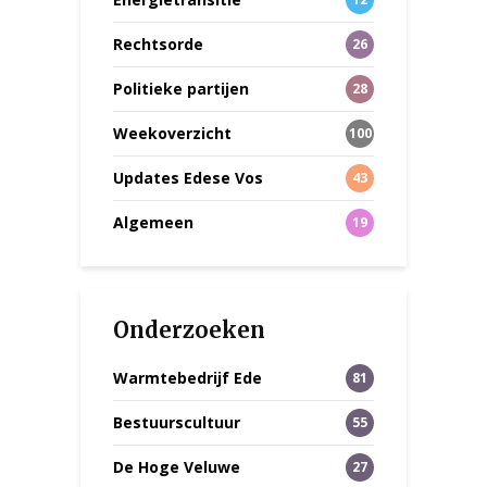
Rechtsorde
26
Politieke partijen
28
Weekoverzicht
100
Updates Edese Vos
43
Algemeen
19
Onderzoeken
Warmtebedrijf Ede
81
Bestuurscultuur
55
De Hoge Veluwe
27