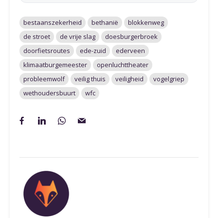
bestaanszekerheid
bethanië
blokkenweg
de stroet
de vrije slag
doesburgerbroek
doorfietsroutes
ede-zuid
ederveen
klimaatburgemeester
openluchttheater
probleemwolf
veilig thuis
veiligheid
vogelgriep
wethoudersbuurt
wfc