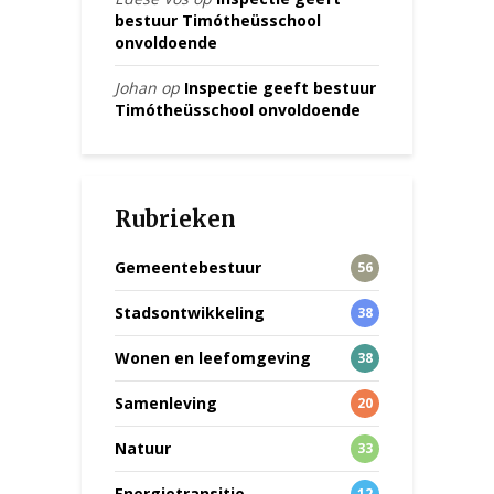
bestuur Timótheüsschool
onvoldoende
Johan
op
Inspectie geeft bestuur
Timótheüsschool onvoldoende
Rubrieken
Gemeentebestuur
56
Stadsontwikkeling
38
Wonen en leefomgeving
38
Samenleving
20
Natuur
33
Energietransitie
12