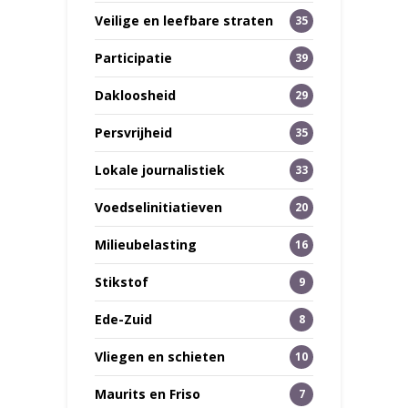
Veilige en leefbare straten
35
Participatie
39
Dakloosheid
29
Persvrijheid
35
Lokale journalistiek
33
Voedselinitiatieven
20
Milieubelasting
16
Stikstof
9
Ede-Zuid
8
Vliegen en schieten
10
Maurits en Friso
7