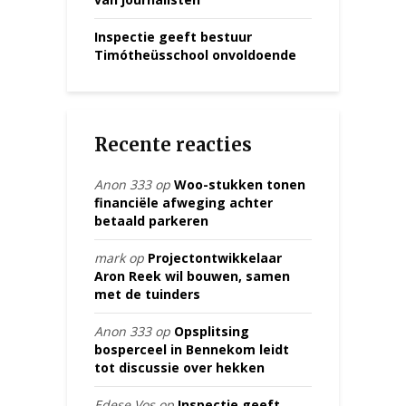
Inspectie geeft bestuur
Timótheüsschool onvoldoende
Recente reacties
Anon 333
op
Woo-stukken tonen
financiële afweging achter
betaald parkeren
mark
op
Projectontwikkelaar
Aron Reek wil bouwen, samen
met de tuinders
Anon 333
op
Opsplitsing
bosperceel in Bennekom leidt
tot discussie over hekken
Edese Vos
op
Inspectie geeft