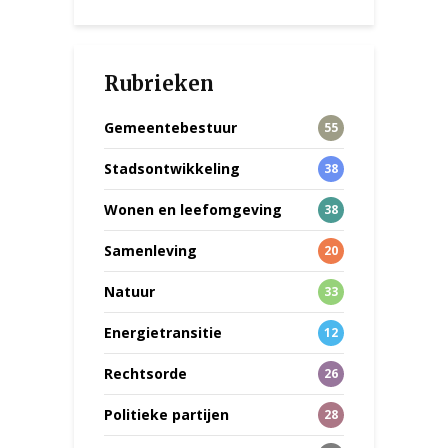
Rubrieken
Gemeentebestuur
55
Stadsontwikkeling
38
Wonen en leefomgeving
38
Samenleving
20
Natuur
33
Energietransitie
12
Rechtsorde
26
Politieke partijen
28