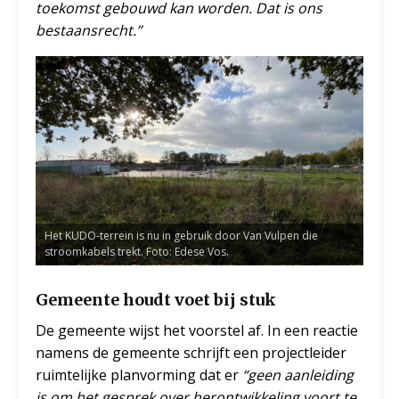
toekomst gebouwd kan worden. Dat is ons
bestaansrecht.”
Het KUDO-terrein is nu in gebruik door Van Vulpen die
stroomkabels trekt. Foto: Edese Vos.
Gemeente houdt voet bij stuk
De gemeente wijst het voorstel af. In een reactie
namens de gemeente schrijft een projectleider
ruimtelijke planvorming dat er
“geen aanleiding
is om het gesprek over herontwikkeling voort te