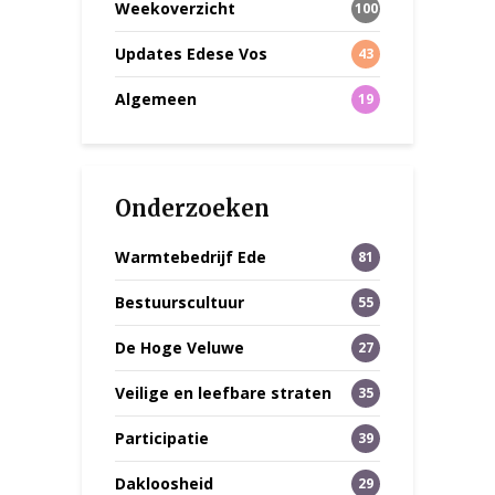
Weekoverzicht
100
Updates Edese Vos
43
Algemeen
19
Onderzoeken
Warmtebedrijf Ede
81
Bestuurscultuur
55
De Hoge Veluwe
27
Veilige en leefbare straten
35
Participatie
39
Dakloosheid
29