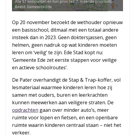
Alle 57 knelpunten en hun prioriteit (1 is eerste prioriteit).
Beeld: Gemeente Ede.
Op 20 november bezoekt de wethouder opnieuw
een basisschool, ditmaal met een totaal andere
insteek dan in 2023. Geen doktersjassen, geen
helmen, geen nadruk op wat kinderen moeten
leren om ‘veilig’ te zijn. Ede Stad kopt nu:
‘Gemeente Ede zet eerste stappen voor veilige
en actieve schoolroutes’.
De Pater overhandigt de Stap & Trap-koffer, vol
lesmateriaal waarmee kinderen leren hoe zij
samen met ouders, buren en leerkrachten
kunnen meewerken aan veiligere straten. De
opdrachten
gaan over minder auto’s, meer
ruimte voor lopen en fietsen, en een openbare
ruimte waarin kinderen centraal staan – niet het
verkeer.