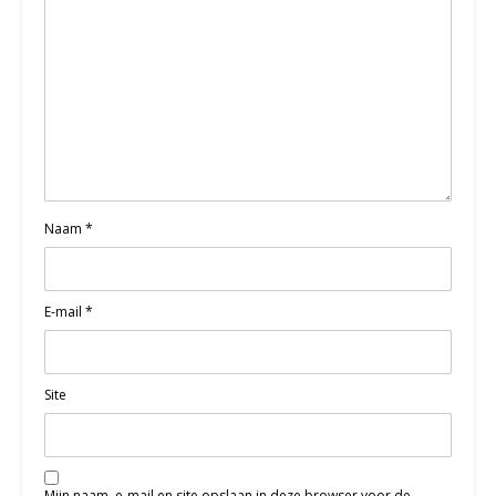
Naam
*
E-mail
*
Site
Mijn naam, e-mail en site opslaan in deze browser voor de