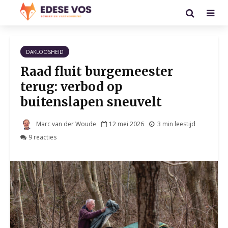
DAKLOOSHEID
Raad fluit burgemeester
terug: verbod op
buitenslapen sneuvelt
Marc van der Woude
12 mei 2026
3 min leestijd
9 reacties