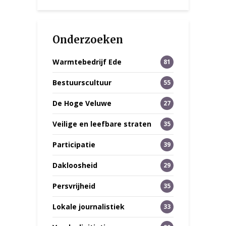
Onderzoeken
Warmtebedrijf Ede
81
Bestuurscultuur
55
De Hoge Veluwe
27
Veilige en leefbare straten
35
Participatie
39
Dakloosheid
29
Persvrijheid
35
Lokale journalistiek
33