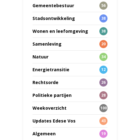
Gemeentebestuur
56
Stadsontwikkeling
38
Wonen en leefomgeving
38
Samenleving
20
Natuur
34
Energietransitie
12
Rechtsorde
26
Politieke partijen
28
Weekoverzicht
100
Updates Edese Vos
43
Algemeen
19