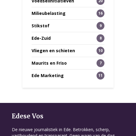
Voedselinitiatieven
20
Milieubelasting
16
Stikstof
9
Ede-Zuid
8
Vliegen en schieten
10
Maurits en Friso
7
Ede Marketing
11
Edese Vos
De nieuwe journalistiek in Ede. Betrokken, scherp,
vasthoudend en transparant. Geen waan van de dag,