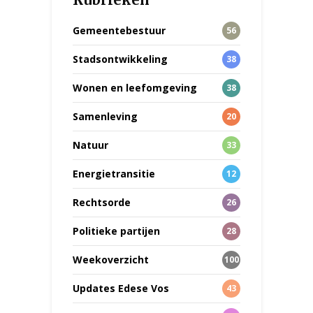
Gemeentebestuur
56
Stadsontwikkeling
38
Wonen en leefomgeving
38
Samenleving
20
Natuur
33
Energietransitie
12
Rechtsorde
26
Politieke partijen
28
Weekoverzicht
100
Updates Edese Vos
43