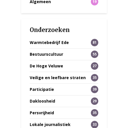
Algemeen
19
Onderzoeken
Warmtebedrijf Ede
81
Bestuurscultuur
55
De Hoge Veluwe
27
Veilige en leefbare straten
35
Participatie
39
Dakloosheid
29
Persvrijheid
35
Lokale journalistiek
33