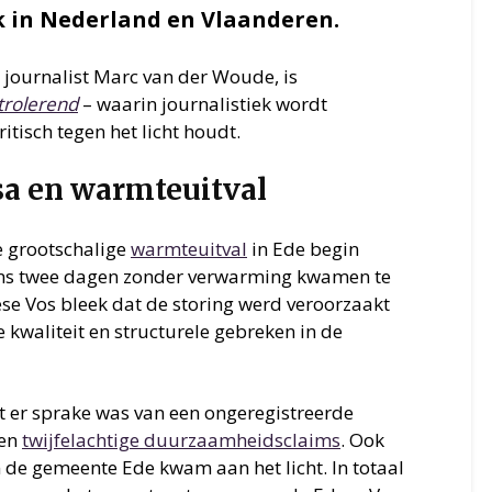
k in Nederland en Vlaanderen.
 journalist Marc van der Woude, is
trolerend
– waarin journalistiek wordt
tisch tegen het licht houdt.
sa en warmteuitval
e grootschalige
warmteuitval
in Ede begin
ens twee dagen zonder verwarming kwamen te
ese Vos bleek dat de storing werd veroorzaakt
 kwaliteit en structurele gebreken in de
t er sprake was van een ongeregistreerde
en
twijfelachtige duurzaamheidsclaims
. Ook
de gemeente Ede kwam aan het licht. In totaal