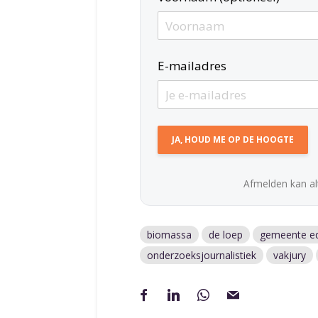
E-mailadres
Afmelden kan alt
biomassa
de loep
gemeente e
onderzoeksjournalistiek
vakjury