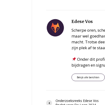
Edese Vos
Scherpe oren, sch
maar wel goedhart
macht. Trotse deel
zijn plek af te sta
Onder dit prof
bijdragen en signa
Bekijk alle berichten
Onderzoeksreeks Edese Vos
finalist voor De Loep 2024