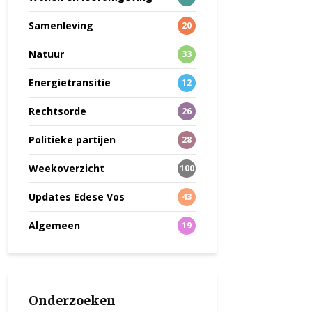
Samenleving
20
Natuur
33
Energietransitie
12
Rechtsorde
26
Politieke partijen
28
Weekoverzicht
100
Updates Edese Vos
43
Algemeen
19
Onderzoeken