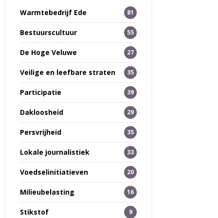
Warmtebedrijf Ede
81
Bestuurscultuur
55
De Hoge Veluwe
27
Veilige en leefbare straten
35
Participatie
39
Dakloosheid
29
Persvrijheid
35
Lokale journalistiek
33
Voedselinitiatieven
20
Milieubelasting
16
Stikstof
9