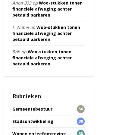
Anon 333
op
Woo-stukken tonen
financiële afweging achter
betaald parkeren
L. Nobel
op
Woo-stukken tonen
financiële afweging achter
betaald parkeren
Rob
op
Woo-stukken tonen
financiële afweging achter
betaald parkeren
Rubrieken
Gemeentebestuur
56
Stadsontwikkeling
38
Wonen en leefomgeving
38