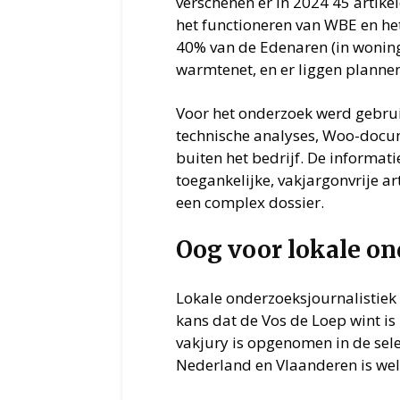
verschenen er in 2024 45 artik
het functioneren van WBE en het
40% van de Edenaren (in woning
warmtenet, en er liggen planne
Voor het onderzoek werd gebrui
technische analyses, Woo-docu
buiten het bedrijf. De informati
toegankelijke, vakjargonvrije ar
een complex dossier.
Oog voor lokale on
Lokale onderzoeksjournalistiek v
kans dat de Vos de Loep wint is
vakjury is opgenomen in de sele
Nederland en Vlaanderen is wel