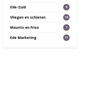
Ede-Zuid
8
Vliegen en schieten
10
Maurits en Friso
7
Ede Marketing
11