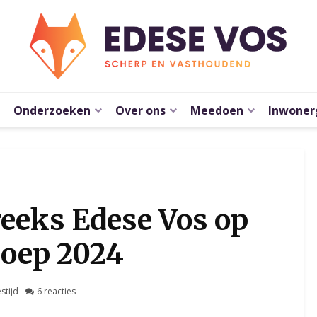
Onderzoeken
Over ons
Meedoen
Inwoner
eeks Edese Vos op
Loep 2024
stijd
6 reacties