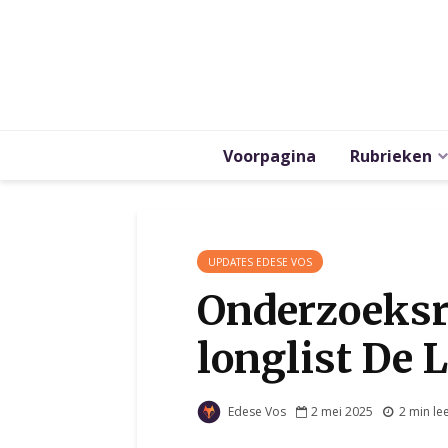
Voorpagina
Rubrieken
UPDATES EDESE VOS
Onderzoeksr
longlist De 
Edese Vos
2 mei 2025
2 min lee