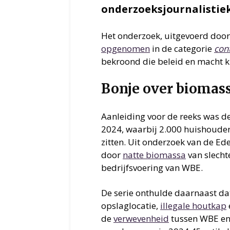
onderzoeksjournalistie
Het onderzoek, uitgevoerd door
opgenomen
in de categorie
con
bekroond die beleid en macht kri
Bonje over biomas
Aanleiding voor de reeks was d
2024, waarbij 2.000 huishoud
zitten. Uit onderzoek van de Ed
door
natte biomassa
van slechte
bedrijfsvoering van WBE.
De serie onthulde daarnaast da
opslaglocatie,
illegale houtkap
de
verwevenheid
tussen WBE en 