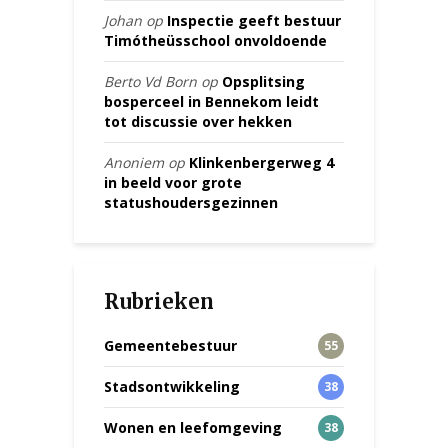
Johan
op
Inspectie geeft bestuur
Timótheüsschool onvoldoende
Berto Vd Born
op
Opsplitsing
bosperceel in Bennekom leidt
tot discussie over hekken
Anoniem
op
Klinkenbergerweg 4
in beeld voor grote
statushoudersgezinnen
Rubrieken
Gemeentebestuur
55
Stadsontwikkeling
38
Wonen en leefomgeving
38