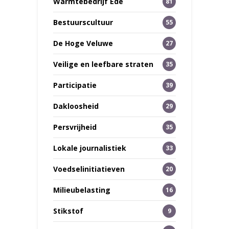
Warmtebedrijf Ede
81
Bestuurscultuur
55
De Hoge Veluwe
27
Veilige en leefbare straten
35
Participatie
39
Dakloosheid
29
Persvrijheid
35
Lokale journalistiek
33
Voedselinitiatieven
20
Milieubelasting
16
Stikstof
9