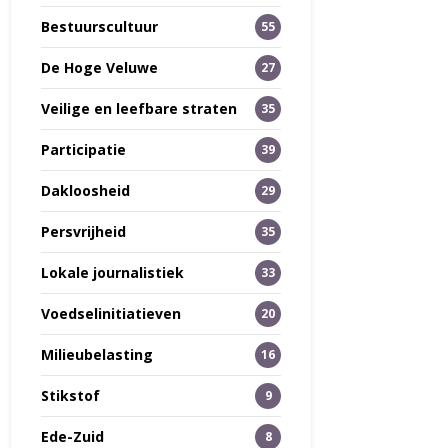
Bestuurscultuur
55
De Hoge Veluwe
27
Veilige en leefbare straten
35
Participatie
39
Dakloosheid
29
Persvrijheid
35
Lokale journalistiek
33
Voedselinitiatieven
20
Milieubelasting
16
Stikstof
9
Ede-Zuid
8