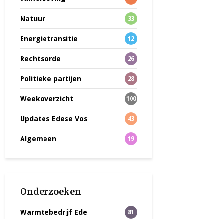
Natuur
33
Energietransitie
12
Rechtsorde
26
Politieke partijen
28
Weekoverzicht
100
Updates Edese Vos
43
Algemeen
19
Onderzoeken
Warmtebedrijf Ede
81