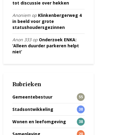
tot discussie over hekken
Anoniem
op
Klinkenbergerweg 4
in beeld voor grote
statushoudersgezinnen
Anon 333
op
Onderzoek ENKA:
‘Alleen duurder parkeren helpt
niet’
Rubrieken
Gemeentebestuur
55
Stadsontwikkeling
38
Wonen en leefomgeving
38
Samenleving
20