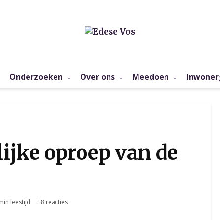
Onderzoeken
Over ons
Meedoen
Inwoner
ijke oproep van de
min leestijd
8 reacties