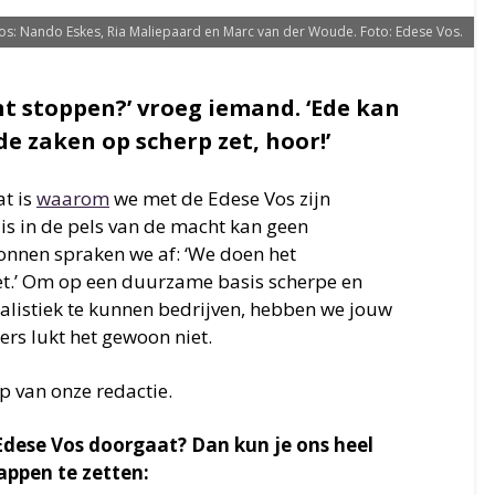
os: Nando Eskes, Ria Maliepaard en Marc van der Woude. Foto: Edese Vos.
cht stoppen?’ vroeg iemand. ‘Ede kan
de zaken op scherp zet, hoor!’
at is
waarom
we met de Edese Vos zijn
is in de pels van de macht kan geen
onnen spraken we af: ‘We doen het
iet.’ Om op een duurzame basis scherpe en
listiek te kunnen bedrijven, hebben we jouw
ers lukt het gewoon niet.
 van onze redactie.
 Edese Vos doorgaat? Dan kun je ons heel
appen te zetten: