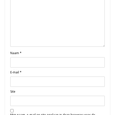
Naam
*
E-mail
*
Site
Mijn naam, e-mail en site opslaan in deze browser voor de