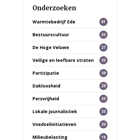
Onderzoeken
Warmtebedrijf Ede
81
Bestuurscultuur
55
De Hoge Veluwe
27
Veilige en leefbare straten
35
Participatie
39
Dakloosheid
29
Persvrijheid
35
Lokale journalistiek
33
Voedselinitiatieven
20
Milieubelasting
16