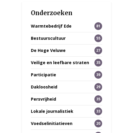
Onderzoeken
Warmtebedrijf Ede
81
Bestuurscultuur
55
De Hoge Veluwe
27
Veilige en leefbare straten
35
Participatie
39
Dakloosheid
29
Persvrijheid
35
Lokale journalistiek
33
Voedselinitiatieven
20