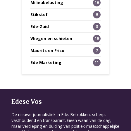
Milieubelasting
16
Stikstof
9
Ede-Zuid
8
Vliegen en schieten
10
Maurits en Friso
7
Ede Marketing
11
Edese Vos
De nieuwe journalistiek in Ede. Betrokken, scherp,
vasthoudend en transparant. Geen waan van de dag,
maar verdieping en duiding van politiek-maatschappelijke