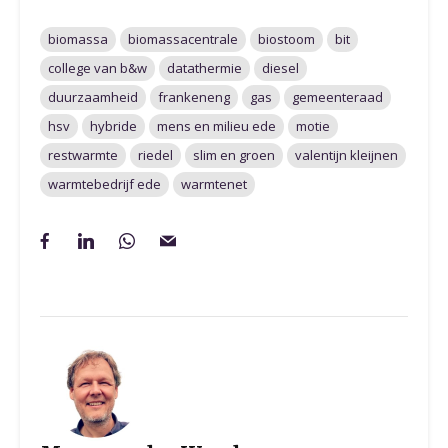
biomassa
biomassacentrale
biostoom
bit
college van b&w
datathermie
diesel
duurzaamheid
frankeneng
gas
gemeenteraad
hsv
hybride
mens en milieu ede
motie
restwarmte
riedel
slim en groen
valentijn kleijnen
warmtebedrijf ede
warmtenet