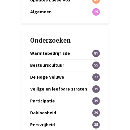
Algemeen
19
Onderzoeken
Warmtebedrijf Ede
81
Bestuurscultuur
55
De Hoge Veluwe
27
Veilige en leefbare straten
35
Participatie
39
Dakloosheid
29
Persvrijheid
35