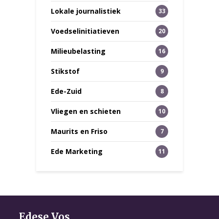
Lokale journalistiek
33
Voedselinitiatieven
20
Milieubelasting
16
Stikstof
9
Ede-Zuid
8
Vliegen en schieten
10
Maurits en Friso
7
Ede Marketing
11
Edese Vos