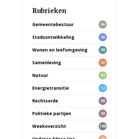
Rubrieken
Gemeentebestuur
56
Stadsontwikkeling
38
Wonen en leefomgeving
38
Samenleving
20
Natuur
33
Energietransitie
12
Rechtsorde
26
Politieke partijen
28
Weekoverzicht
100
Updates Edese Vos
43