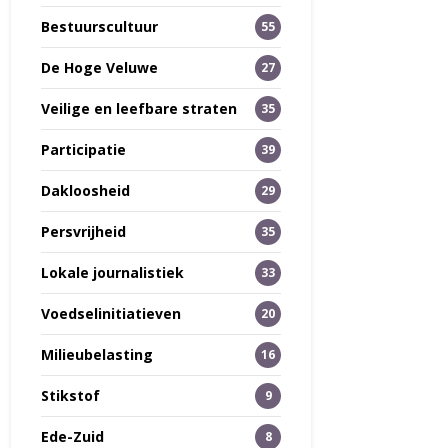
Bestuurscultuur
55
De Hoge Veluwe
27
Veilige en leefbare straten
35
Participatie
39
Dakloosheid
29
Persvrijheid
35
Lokale journalistiek
33
Voedselinitiatieven
20
Milieubelasting
16
Stikstof
9
Ede-Zuid
8