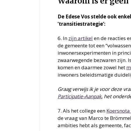
Waarom is er geen ‘
De Edese Vos stelde ook enke
‘transitiestrategie’:
6. In
zijn artikel
en de reacties 
de gemeente tot een “volwassen
inwonersexperimenten in princip
zwaarwegende bezwaren zijn. Is h
komen en daarmee zowel het
mo
inwoners beleidsmatige duidelij
Graag verwijs ik je voor deze vr
Participatie-Aanpak
, het onderde
7. Als het college een
Koersnota 
de vraag van Marco te Brömmelst
ambities hebt als gemeente, fac