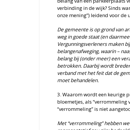
belang van een parkeerplaats 
verbinding in de wijk? Sinds w
onze mening”) leidend voor de u
De gemeente is op grond van ar
weg in goede staat (en daarmee 
Vergunningsverleners maken bij
belangenafweging, waarin – naa
belang bij (onder meer) een ve
betrokken. Daarbij wordt breder 
verband met het feit dat de geme
moet behandelen.
3. Waarom wordt een keurige pi
bloemetjes, als “verrommeling
“verrommeling” is niet aangeto
Met “verrommeling” hebben we n