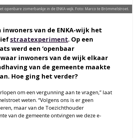
et openbare zomerbankje in de ENKA-wijk. Foto: Marco te Brömmelstroet.
 inwoners van de ENKA-wijk het
tief
straatexperiment
. Op een
ats werd een ‘openbaar
 waar inwoners van de wijk elkaar
dhaving van de gemeente maakte
an. Hoe ging het verder?
rlopen om een vergunning aan te vragen,” laat
lstroet weten. “Volgens ons is er geen
geren, maar van de Toezichthouder
te van de gemeente ontvingen we deze e-