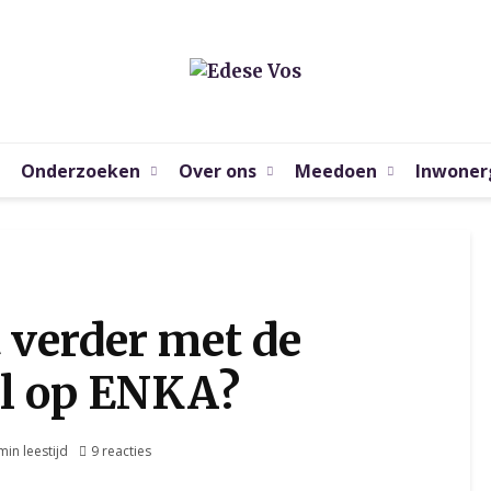
Onderzoeken
Over ons
Meedoen
Inwoner
 verder met de
el op ENKA?
min leestijd
9 reacties