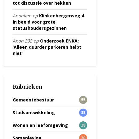
tot discussie over hekken
Anoniem
op
Klinkenbergerweg 4
in beeld voor grote
statushoudersgezinnen
Anon 333
op
Onderzoek ENKA:
‘Alleen duurder parkeren helpt
niet’
Rubrieken
Gemeentebestuur
55
Stadsontwikkeling
38
Wonen en leefomgeving
38
Samenleving
20