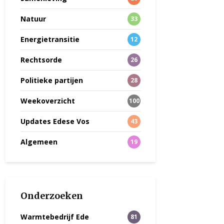
Natuur
33
Energietransitie
12
Rechtsorde
26
Politieke partijen
28
Weekoverzicht
100
Updates Edese Vos
43
Algemeen
19
Onderzoeken
Warmtebedrijf Ede
81