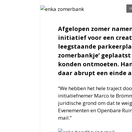
H
Afgelopen zomer namen
initiatief voor een crea
leegstaande parkeerpla
zomerbankje’ geplaatst
konden ontmoeten. Han
daar abrupt een einde a
“We hebben het hele traject doo
initiatiefnemer Marco te Brömme
juridische grond om dat te wei
Evenementen en Openbare Ruim
mail.”