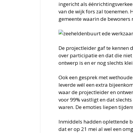
ingericht als éénrichtingsverke
van de wijk fors zal toenemen. 
gemeente waarin de bewoners ni
De projectleider gaf te kennen 
over participatie en dat die nie
ontwerp is en er nog slechts kle
Ook een gesprek met wethouder 
leverde wél een extra bijeenko
waar de projectleider en ontwe
voor 99% vastligt en dat slechts
waren. De emoties liepen tijde
Inmiddels hadden oplettende b
dat er op 21 mei al wel een o