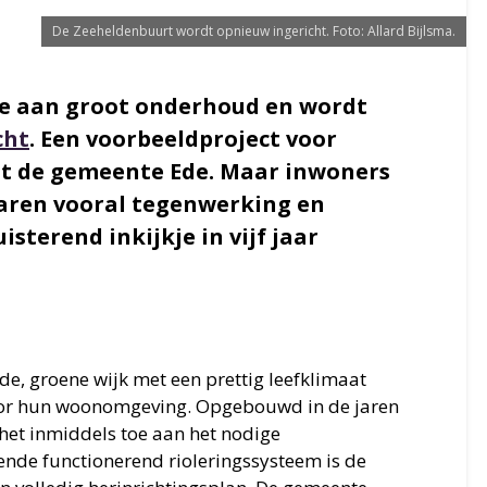
De Zeeheldenbuurt wordt opnieuw ingericht. Foto: Allard Bijlsma.
oe aan groot onderhoud en wordt
cht
. Een voorbeeldproject voor
dt de gemeente Ede. Maar inwoners
varen vooral tegenwerking en
sterend inkijkje in vijf jaar
de, groene wijk met een prettig leefklimaat
or hun woonomgeving. Opgebouwd in de jaren
 het inmiddels toe aan het nodige
nde functionerend rioleringssysteem is de