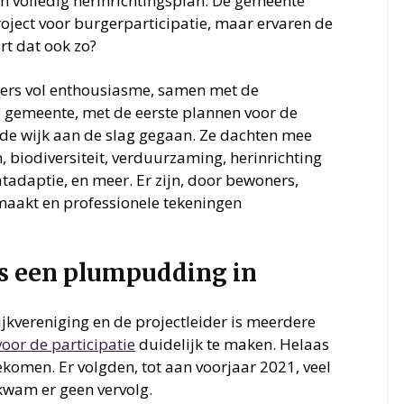
n volledig herinrichtingsplan. De gemeente
roject voor burgerparticipatie, maar ervaren de
t dat ook zo?
ners vol enthousiasme, samen met de
e gemeente, met de eerste plannen voor de
 de wijk aan de slag gegaan. Ze dachten mee
n, biodiversiteit, verduurzaming, herinrichting
adaptie, en meer. Er zijn, door bewoners,
maakt en professionele tekeningen
als een plumpudding in
jkvereniging en de projectleider is meerdere
oor de participatie
duidelijk te maken. Helaas
ekomen. Er volgden, tot aan voorjaar 2021, veel
kwam er geen vervolg.