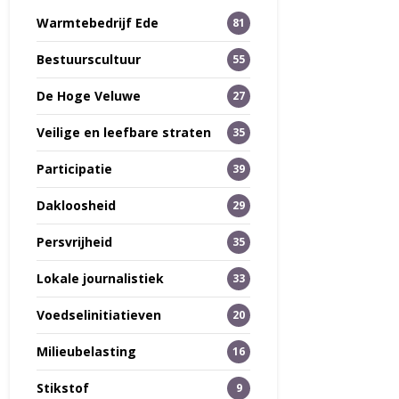
Warmtebedrijf Ede
81
Bestuurscultuur
55
De Hoge Veluwe
27
Veilige en leefbare straten
35
Participatie
39
Dakloosheid
29
Persvrijheid
35
Lokale journalistiek
33
Voedselinitiatieven
20
Milieubelasting
16
Stikstof
9