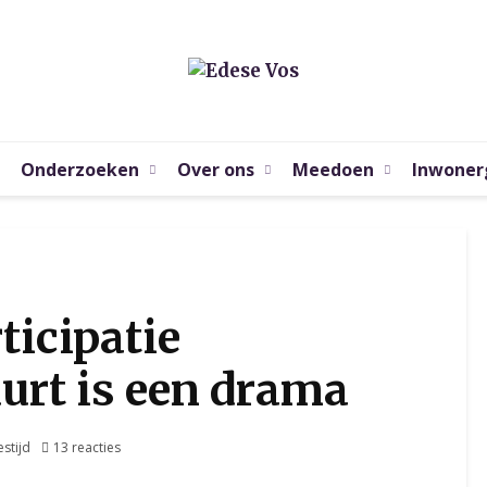
Onderzoeken
Over ons
Meedoen
Inwoner
icipatie
urt is een drama
estijd
13 reacties