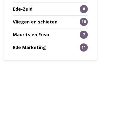
Ede-Zuid
8
Vliegen en schieten
10
Maurits en Friso
7
Ede Marketing
11