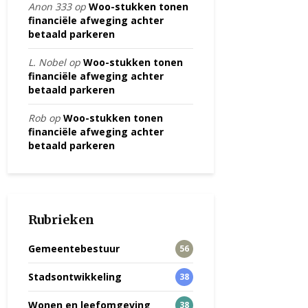
Anon 333
op
Woo-stukken tonen
financiële afweging achter
betaald parkeren
L. Nobel
op
Woo-stukken tonen
financiële afweging achter
betaald parkeren
Rob
op
Woo-stukken tonen
financiële afweging achter
betaald parkeren
Rubrieken
Gemeentebestuur
56
Stadsontwikkeling
38
Wonen en leefomgeving
38