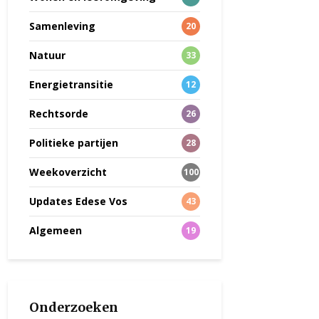
Samenleving
20
Natuur
33
Energietransitie
12
Rechtsorde
26
Politieke partijen
28
Weekoverzicht
100
Updates Edese Vos
43
Algemeen
19
Onderzoeken