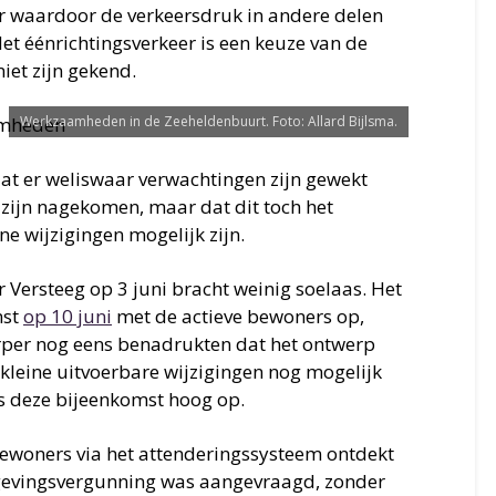
er waardoor de verkeersdruk in andere delen
Het éénrichtingsverkeer is een keuze van de
et zijn gekend.
Werkzaamheden in de Zeeheldenbuurt. Foto: Allard Bijlsma.
dat er weliswaar verwachtingen zijn gewekt
t zijn nagekomen, maar dat dit toch het
ine wijzigingen mogelijk zijn.
Versteeg op 3 juni bracht weinig soelaas. Het
mst
op 10 juni
met de actieve bewoners op,
rper nog eens benadrukten dat het ontwerp
 kleine uitvoerbare wijzigingen nog mogelijk
ns deze bijeenkomst hoog op.
ewoners via het attenderingssysteem ontdekt
mgevingsvergunning was aangevraagd, zonder