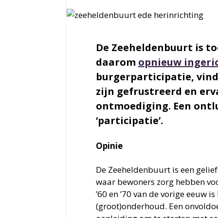
De Zeeheldenbuurt is t
daarom
opnieuw ingeri
burgerparticipatie, vin
zijn gefrustreerd en er
ontmoediging. Een ontlui
‘participatie’.
Opinie
De Zeeheldenbuurt is een gelief
waar bewoners zorg hebben vo
’60 en ’70 van de vorige eeuw is
(groot)onderhoud. Een onvoldoe