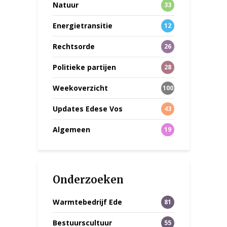
Natuur
33
Energietransitie
12
Rechtsorde
26
Politieke partijen
28
Weekoverzicht
100
Updates Edese Vos
43
Algemeen
19
Onderzoeken
Warmtebedrijf Ede
81
Bestuurscultuur
55