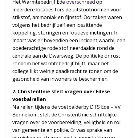
Het Warmtebedrijf Ede
overschreed
op
meerdere locaties fors de uitstootnormen voor
stikstof, ammoniak en fijnstof. Oorzaken waren
volgens het bedrijf zelf een loszittende
koppeling, storingen en foutieve metingen. In
maart was er bovendien een incident waarbij een
poederachtige rode stof neerdaalde rond de
centrale aan de Dwarsweg. De politieke onrust
rondom het warmtebedrijf blijft, maar het
college lijkt weinig daadkracht te tonen om de
gezondheid van inwoners te beschermen.
2. ChristenUnie stelt vragen over Edese
voetbalrellen
Na rellen tijdens de voetbalderby DTS Ede – VV
Bennekom, stelt de ChristenUnie schriftelijke
vragen over de voorbereiding, veiligheid en rol
van gemeente en politie. Er was sprake van
vernielingen, charges met wapenstokken en