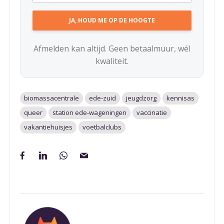
Afmelden kan altijd. Geen betaalmuur, wél
kwaliteit.
biomassacentrale
ede-zuid
jeugdzorg
kennisas
queer
station ede-wageningen
vaccinatie
vakantiehuisjes
voetbalclubs