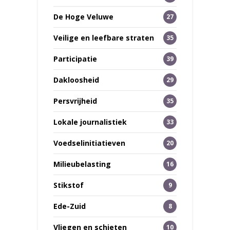
De Hoge Veluwe
27
Veilige en leefbare straten
35
Participatie
39
Dakloosheid
29
Persvrijheid
35
Lokale journalistiek
33
Voedselinitiatieven
20
Milieubelasting
16
Stikstof
9
Ede-Zuid
8
Vliegen en schieten
10