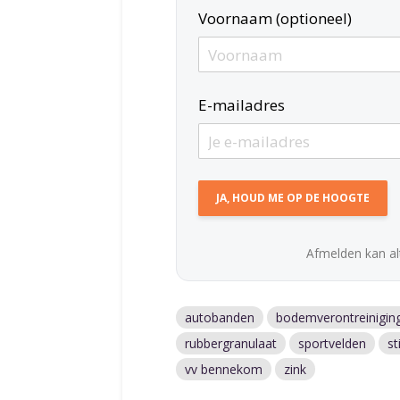
Voornaam (optioneel)
E-mailadres
Afmelden kan alt
autobanden
bodemverontreinigin
rubbergranulaat
sportvelden
st
vv bennekom
zink