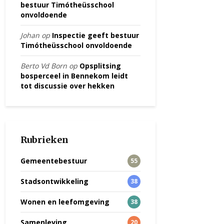
bestuur Timótheüsschool
onvoldoende
Johan
op
Inspectie geeft bestuur
Timótheüsschool onvoldoende
Berto Vd Born
op
Opsplitsing
bosperceel in Bennekom leidt
tot discussie over hekken
Rubrieken
Gemeentebestuur
55
Stadsontwikkeling
38
Wonen en leefomgeving
38
Samenleving
20