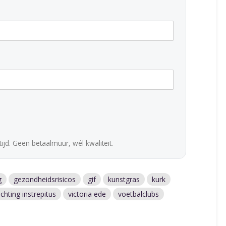
ijd. Geen betaalmuur, wél kwaliteit.
g
gezondheidsrisicos
gif
kunstgras
kurk
ichting instrepitus
victoria ede
voetbalclubs