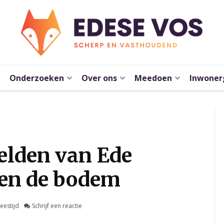
Onderzoeken
Over ons
Meedoen
Inwoner
elden van Ede
gen de bodem
leestijd
Schrijf een reactie