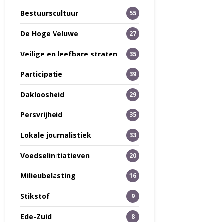
Bestuurscultuur
55
De Hoge Veluwe
27
Veilige en leefbare straten
35
Participatie
39
Dakloosheid
29
Persvrijheid
35
Lokale journalistiek
33
Voedselinitiatieven
20
Milieubelasting
16
Stikstof
9
Ede-Zuid
8