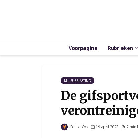
Voorpagina
Rubrieken
MILIEUBELASTING
De gifsportv
verontreini
Edese Vos
19 april 2023
2 min 