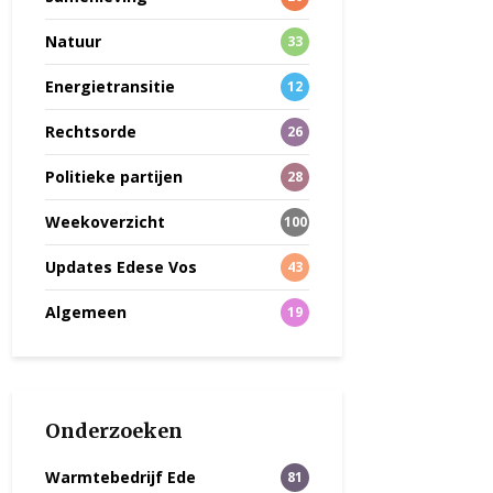
Natuur
33
Energietransitie
12
Rechtsorde
26
Politieke partijen
28
Weekoverzicht
100
Updates Edese Vos
43
Algemeen
19
Onderzoeken
Warmtebedrijf Ede
81