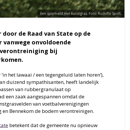
Een sportveld met kunstgras. Foto: Rudolfo Spott.
 door de Raad van State op de
eer vanwege onvoldoende
erontreiniging bij
orkomen.
r ‘in het lawaai / een tegengeluid laten horen’),
an duizend sympathisanten, heeft landelijk
epassen van rubbergranulaat op
 had een zaak aangespannen omdat de
nstgrasvelden van voetbalverenigingen
g en Bennekom de bodem verontreinigen.
tate
betekent dat de gemeente nu opnieuw