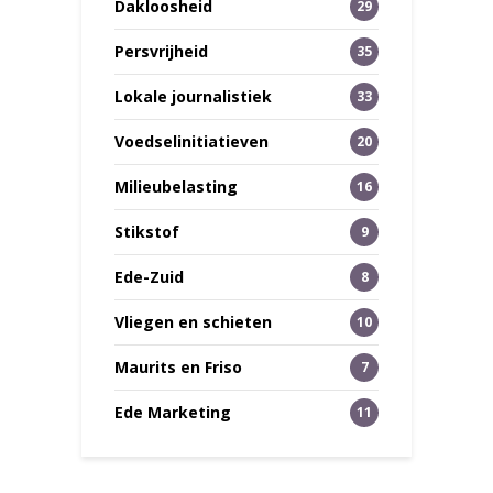
Dakloosheid
29
Persvrijheid
35
Lokale journalistiek
33
Voedselinitiatieven
20
Milieubelasting
16
Stikstof
9
Ede-Zuid
8
Vliegen en schieten
10
Maurits en Friso
7
Ede Marketing
11