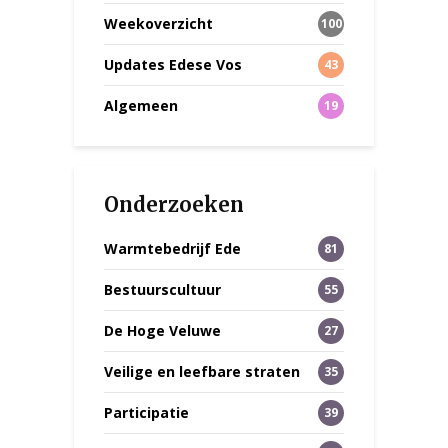
Weekoverzicht
100
Updates Edese Vos
43
Algemeen
19
Onderzoeken
Warmtebedrijf Ede
81
Bestuurscultuur
55
De Hoge Veluwe
27
Veilige en leefbare straten
35
Participatie
39