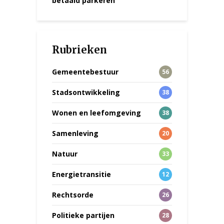
betaald parkeren
Rubrieken
Gemeentebestuur
56
Stadsontwikkeling
38
Wonen en leefomgeving
38
Samenleving
20
Natuur
33
Energietransitie
12
Rechtsorde
26
Politieke partijen
28