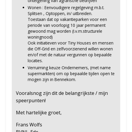
onteigening van agrarische bedrijven
Wonen : Eenvoudigere regelgeving m.b.t.
Splitsen , Optoppen, in/ uitbreiden.
Toestaan dat op vakantieparken voor een
periode van voorlopig 10 jaar permanent
gewoond mag worden (I.v.m.structurele
woningnood)
Ook initiatieven voor Tiny Houses en mensen
die Off-Grid en zelfvoorzienend willen wonen
en/of met de natuur vergunnen op bepaalde
locaties.
Verruiming keuze Ondernemers, (met name
supermarkten) om op bepaalde tijden open te
mogen zijn in Bennekom.
Vooralsnog zijn dit de belangrijkste / mijn
speerpunten!
Met hartelijke groet,
Frans Wolfs