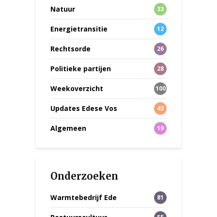
Natuur
33
Energietransitie
12
Rechtsorde
26
Politieke partijen
28
Weekoverzicht
100
Updates Edese Vos
43
Algemeen
19
Onderzoeken
Warmtebedrijf Ede
81