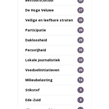
Bestuurscultuur
55
De Hoge Veluwe
27
Veilige en leefbare straten
35
Participatie
39
Dakloosheid
29
Persvrijheid
35
Lokale journalistiek
33
Voedselinitiatieven
20
Milieubelasting
16
Stikstof
9
Ede-Zuid
8