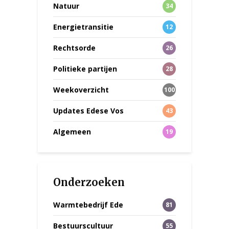
Natuur
34
Energietransitie
12
Rechtsorde
26
Politieke partijen
28
Weekoverzicht
100
Updates Edese Vos
43
Algemeen
19
Onderzoeken
Warmtebedrijf Ede
81
Bestuurscultuur
55