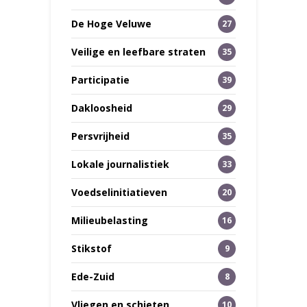
De Hoge Veluwe
27
Veilige en leefbare straten
35
Participatie
39
Dakloosheid
29
Persvrijheid
35
Lokale journalistiek
33
Voedselinitiatieven
20
Milieubelasting
16
Stikstof
9
Ede-Zuid
8
Vliegen en schieten
10