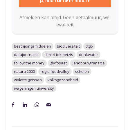
Afmelden kan altijd. Geen betaalmuur, wél
kwaliteit.
bestrijdingsmiddelen
biodiversiteit
ctgb
datajournalist
dimitri tokmetzis
drinkwater
follow the money
glyfosaat
landbouwtransitie
natura 2000
regio foodvalley
scholen
violette geissen
volksgezondheid
wageningen university