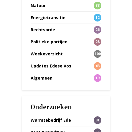
Natuur
33
Energietransitie
12
Rechtsorde
26
Politieke partijen
28
Weekoverzicht
100
Updates Edese Vos
43
Algemeen
19
Onderzoeken
Warmtebedrijf Ede
81