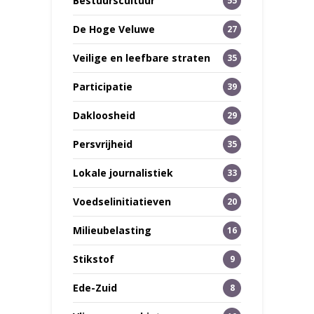
Bestuurscultuur
55
De Hoge Veluwe
27
Veilige en leefbare straten
35
Participatie
39
Dakloosheid
29
Persvrijheid
35
Lokale journalistiek
33
Voedselinitiatieven
20
Milieubelasting
16
Stikstof
9
Ede-Zuid
8