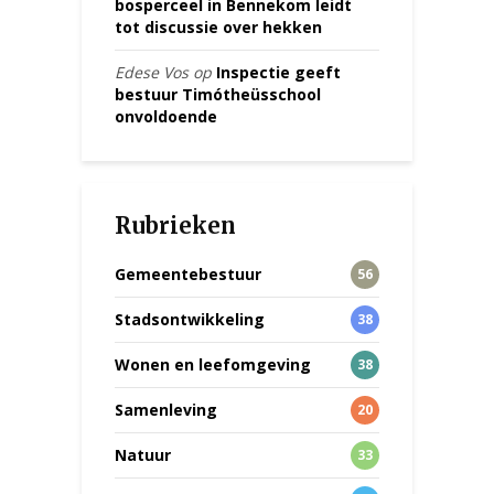
bosperceel in Bennekom leidt
tot discussie over hekken
Edese Vos
op
Inspectie geeft
bestuur Timótheüsschool
onvoldoende
Rubrieken
Gemeentebestuur
56
Stadsontwikkeling
38
Wonen en leefomgeving
38
Samenleving
20
Natuur
33