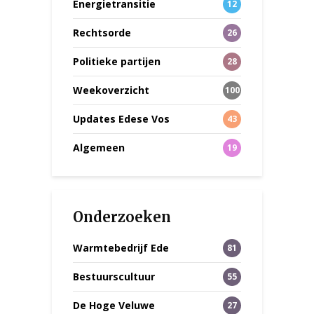
Energietransitie
12
Rechtsorde
26
Politieke partijen
28
Weekoverzicht
100
Updates Edese Vos
43
Algemeen
19
Onderzoeken
Warmtebedrijf Ede
81
Bestuurscultuur
55
De Hoge Veluwe
27