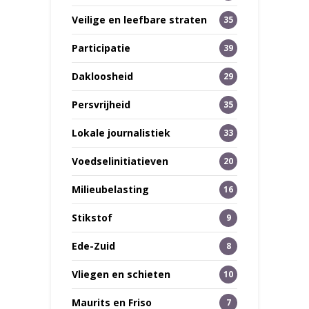
Veilige en leefbare straten
35
Participatie
39
Dakloosheid
29
Persvrijheid
35
Lokale journalistiek
33
Voedselinitiatieven
20
Milieubelasting
16
Stikstof
9
Ede-Zuid
8
Vliegen en schieten
10
Maurits en Friso
7