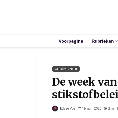
Voorpagina
Rubrieken
WEEKOVERZICHT
De week van 
stikstofbele
Edese Vos
19 april 2025
2 min 