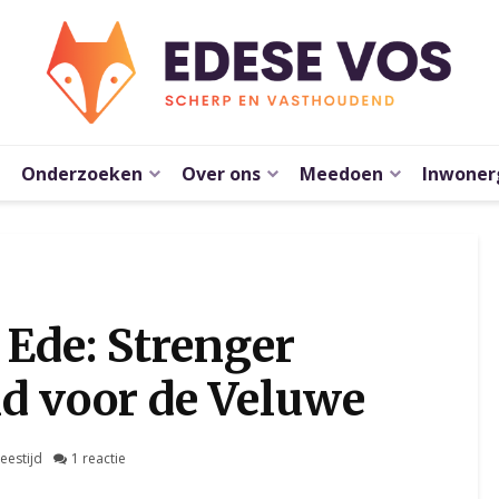
Onderzoeken
Over ons
Meedoen
Inwoner
Ede: Strenger
id voor de Veluwe
leestijd
1 reactie