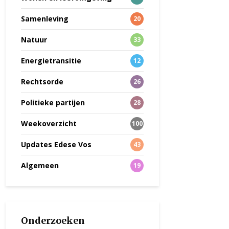
Samenleving
20
Natuur
33
Energietransitie
12
Rechtsorde
26
Politieke partijen
28
Weekoverzicht
100
Updates Edese Vos
43
Algemeen
19
Onderzoeken