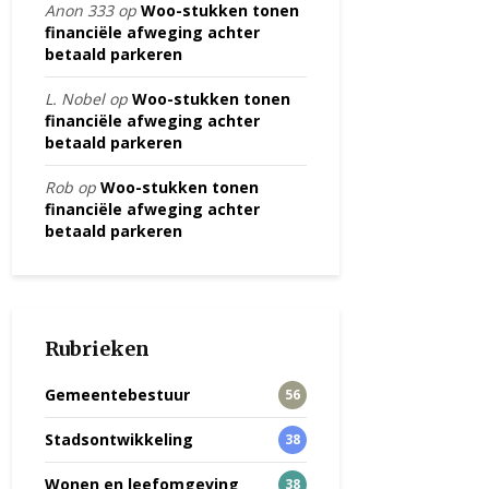
Anon 333
op
Woo-stukken tonen
financiële afweging achter
betaald parkeren
L. Nobel
op
Woo-stukken tonen
financiële afweging achter
betaald parkeren
Rob
op
Woo-stukken tonen
financiële afweging achter
betaald parkeren
Rubrieken
Gemeentebestuur
56
Stadsontwikkeling
38
Wonen en leefomgeving
38