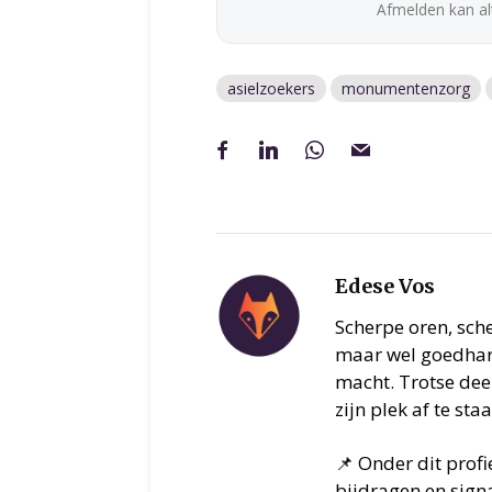
Afmelden kan alt
asielzoekers
monumentenzorg
Edese Vos
Scherpe oren, sch
maar wel goedhart
macht. Trotse deel
zijn plek af te sta
📌 Onder dit prof
bijdragen en signa