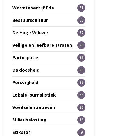
Warmtebedrijf Ede
81
Bestuurscultuur
55
De Hoge Veluwe
27
Veilige en leefbare straten
35
Participatie
39
Dakloosheid
29
Persvrijheid
35
Lokale journalistiek
33
Voedselinitiatieven
20
Milieubelasting
16
Stikstof
9