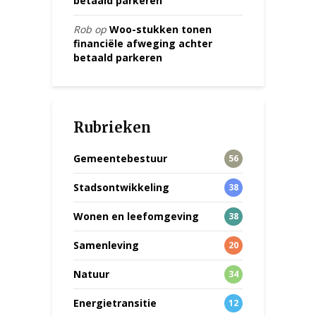
betaald parkeren
Rob
op
Woo-stukken tonen
financiële afweging achter
betaald parkeren
Rubrieken
Gemeentebestuur
56
Stadsontwikkeling
38
Wonen en leefomgeving
38
Samenleving
20
Natuur
34
Energietransitie
12