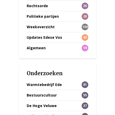
Rechtsorde
26
Politieke partijen
28
Weekoverzicht
100
Updates Edese Vos
43
Algemeen
19
Onderzoeken
Warmtebedrijf Ede
81
Bestuurscultuur
55
De Hoge Veluwe
27