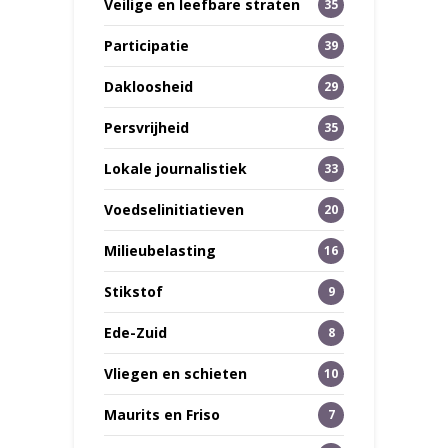
Veilige en leefbare straten
35
Participatie
39
Dakloosheid
29
Persvrijheid
35
Lokale journalistiek
33
Voedselinitiatieven
20
Milieubelasting
16
Stikstof
9
Ede-Zuid
8
Vliegen en schieten
10
Maurits en Friso
7