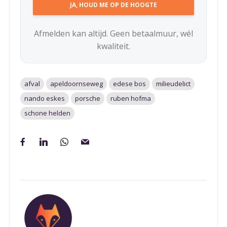
Afmelden kan altijd. Geen betaalmuur, wél
kwaliteit.
afval
apeldoornseweg
edese bos
milieudelict
nando eskes
porsche
ruben hofma
schone helden