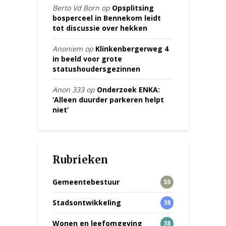
Berto Vd Born
op
Opsplitsing
bosperceel in Bennekom leidt
tot discussie over hekken
Anoniem
op
Klinkenbergerweg 4
in beeld voor grote
statushoudersgezinnen
Anon 333
op
Onderzoek ENKA:
‘Alleen duurder parkeren helpt
niet’
Rubrieken
Gemeentebestuur
55
Stadsontwikkeling
38
Wonen en leefomgeving
38