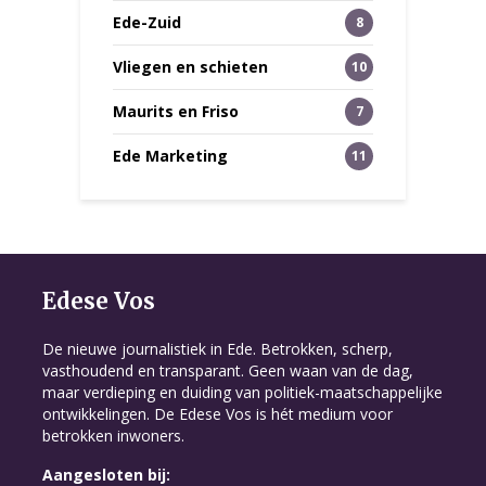
Ede-Zuid
8
Vliegen en schieten
10
Maurits en Friso
7
Ede Marketing
11
Edese Vos
De nieuwe journalistiek in Ede. Betrokken, scherp,
vasthoudend en transparant. Geen waan van de dag,
maar verdieping en duiding van politiek-maatschappelijke
ontwikkelingen. De Edese Vos is hét medium voor
betrokken inwoners.
Aangesloten bij: