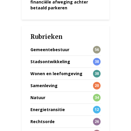
financiële afweging achter
betaald parkeren
Rubrieken
Gemeentebestuur
56
Stadsontwikkeling
38
Wonen en leefomgeving
38
Samenleving
20
Natuur
34
Energietransitie
12
Rechtsorde
26