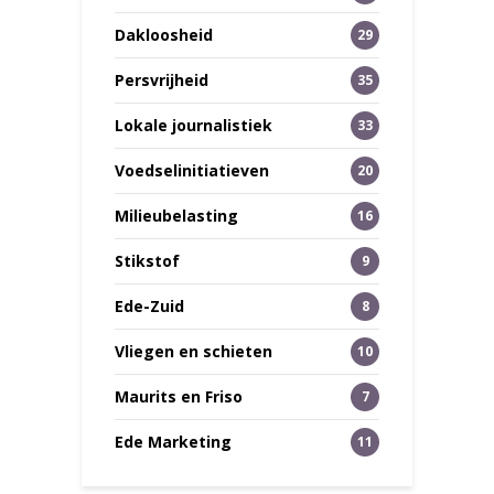
Dakloosheid
29
Persvrijheid
35
Lokale journalistiek
33
Voedselinitiatieven
20
Milieubelasting
16
Stikstof
9
Ede-Zuid
8
Vliegen en schieten
10
Maurits en Friso
7
Ede Marketing
11