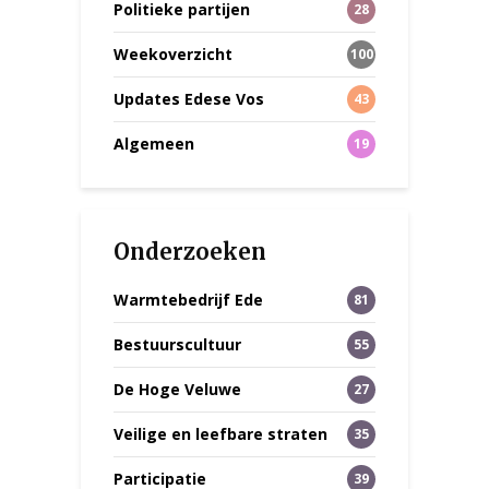
Politieke partijen
28
Weekoverzicht
100
Updates Edese Vos
43
Algemeen
19
Onderzoeken
Warmtebedrijf Ede
81
Bestuurscultuur
55
De Hoge Veluwe
27
Veilige en leefbare straten
35
Participatie
39